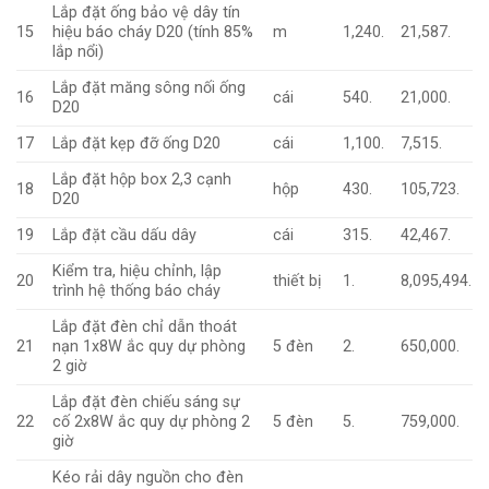
Lắp đặt ống bảo vệ dây tín
15
hiệu báo cháy D20 (tính 85%
m
1,240.
21,587.
lắp nổi)
Lắp đặt măng sông nối ống
16
cái
540.
21,000.
D20
17
Lắp đặt kẹp đỡ ống D20
cái
1,100.
7,515.
Lắp đặt hộp box 2,3 cạnh
18
hộp
430.
105,723.
D20
19
Lắp đặt cầu dấu dây
cái
315.
42,467.
Kiểm tra, hiệu chỉnh, lập
20
thiết bị
1.
8,095,494.
trình hệ thống báo cháy
Lắp đặt đèn chỉ dẫn thoát
21
nạn 1x8W ắc quy dự phòng
5 đèn
2.
650,000.
2 giờ
Lắp đặt đèn chiếu sáng sự
22
cố 2x8W ắc quy dự phòng 2
5 đèn
5.
759,000.
giờ
Kéo rải dây nguồn cho đèn