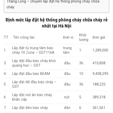
Thăng Long – chuyên lắp đặt hệ thống phòng cháy chữa
cháy
Định mức lắp đặt hệ thống phòng cháy chữa cháy rẻ
nhất tại Hà Nội
Khối
TT
Tên công tác
Đơn vị
Đơn giá
lượng
Lắp đặt tủ trung tâm báo
trung
1
1.
1,289,000.
cháy 10 Zone – GST116A
tâm
Lắp đặt đầu báo cháy khói
3
đầu
36.
410,858.
quang học – GST
4
Lắp đặt đầu báo BEAM
đầu
10.
9,408,299.
Lắp đặt đế đầu báo cháy –
5
đầu
36.
188,225.
GST
Lắp đặt nút ấn báo cháy
6
nút
5.
389,318.
khẩn cấp
7
Lắp đặt đèn báo cháy
đèn
6.
361,561.