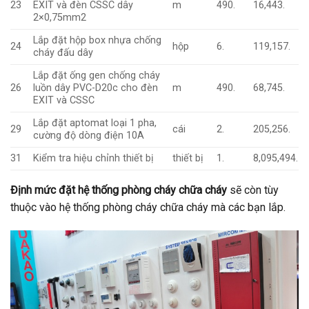
23
EXIT và đèn CSSC dây
m
490.
16,443.
2×0,75mm2
Lắp đặt hộp box nhựa chống
24
hộp
6.
119,157.
cháy đấu dây
Lắp đặt ống gen chống cháy
26
luồn dây PVC-D20c cho đèn
m
490.
68,745.
EXIT và CSSC
Lắp đặt aptomat loại 1 pha,
29
cái
2.
205,256.
cường độ dòng điện 10A
31
Kiểm tra hiệu chỉnh thiết bị
thiết bị
1.
8,095,494.
Định mức đặt hệ thống phòng cháy chữa cháy
sẽ còn tùy
thuộc vào hệ thống phòng cháy chữa cháy mà các bạn lắp.