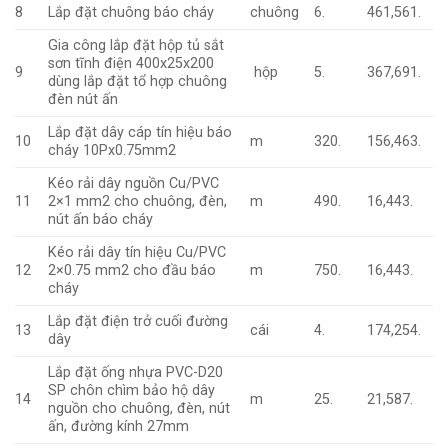
8
Lắp đặt chuông báo cháy
chuông
6.
461,561.
Gia công lắp đặt hộp tủ sắt
sơn tĩnh điện 400x25x200
9
hộp
5.
367,691.
dùng lắp đặt tổ hợp chuông
đèn nút ấn
Lắp đặt dây cáp tín hiệu báo
10
m
320.
156,463.
cháy 10Px0.75mm2
Kéo rải dây nguồn Cu/PVC
11
2×1 mm2 cho chuông, đèn,
m
490.
16,443.
nút ấn báo cháy
Kéo rải dây tín hiệu Cu/PVC
12
2×0.75 mm2 cho đầu báo
m
750.
16,443.
cháy
Lắp đặt điện trở cuối đường
13
cái
4.
174,254.
dây
Lắp đặt ống nhựa PVC-D20
SP chôn chìm bảo hộ dây
14
m
25.
21,587.
nguồn cho chuông, đèn, nút
ấn, đường kính 27mm