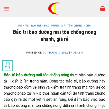
Skip
to
content
DỊCH VỤ
,
BẢO TRÌ - BẢO DƯỠNG
,
MÁI TÔN CHỐNG NÓNG
Bảo trì bảo dưỡng mái tôn chống nóng
nhanh, giá rẻ
POSTED ON
30 THÁNG 3, 2022
BY
ADMIN
30
Th3
Bảo trì bảo dưỡng mái tôn chống nóng
thực hiện bảo dưỡng
từ 1 đến 2 lần trong năm. Công tác bảo trì, bảo dưỡng này
thường bao gồm vệ sinh và kiểm tra tình trạng mái tôn để có
phương pháp xử lý kịp thời, ngăn cản tối đa tình trạng xuống
cấp gây ra do một vết rỉ sét lan rộng. Để đảm bảo việc bảo
trì bảo dưỡng mái tôn chống nóng diễn ra nhanh chóng, hiệu