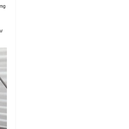
ững
tư