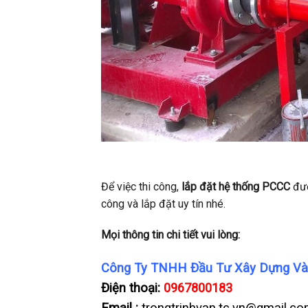
Để việc thi công,
lắp đặt hệ thống PCCC
đượ
công và lắp đặt uy tín nhé.
Mọi thông tin chi tiết vui lòng:
Công Ty TNHH Đầu Tư Xây Dựng Và
Điện thoại:
0967800183
Email :
trongtrinhvan.tc.vn@gmail.c