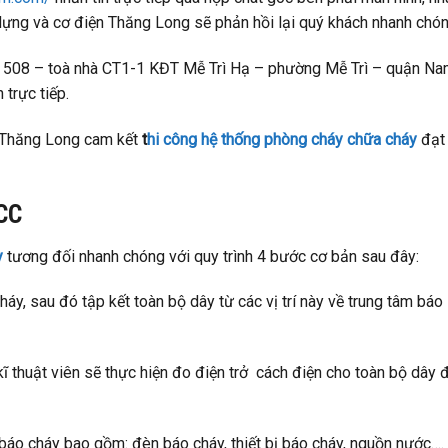
ựng và cơ điện Thăng Long sẽ phản hồi lại quý khách nhanh chón
ng 508 – toà nhà CT1-1 KĐT Mễ Trì Hạ – phường Mễ Trì – quận N
trực tiếp.
 Thăng Long cam kết
t
hi công hệ thống phòng cháy chữa cháy
đạt
CCC
y
tương đối nhanh chóng với quy trình 4 bước cơ bản sau đây:
háy, sau đó tập kết toàn bộ dây từ các vị trí này về trung tâm báo
kĩ thuật viên sẽ thực hiện đo điện trở cách điện cho toàn bộ dây 
ị báo cháy bao gồm: đèn báo cháy, thiết bị báo cháy, nguồn nước….