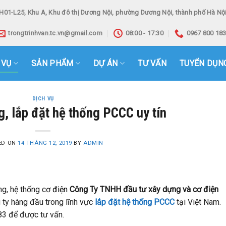
H01-L25, Khu A, Khu đô thị Dương Nội, phường Dương Nội, thành phố Hà Nội
trongtrinhvan.tc.vn@gmail.com
08:00 - 17:30
0967 800 18
 VỤ
SẢN PHẨM
DỰ ÁN
TƯ VẤN
TUYỂN DỤN
DỊCH VỤ
ng, lắp đặt hệ thống PCCC uy tín
ED ON
14 THÁNG 12, 2019
BY
ADMIN
ông, hệ thống cơ
điện
Công Ty TNHH đầu tư xây dựng và cơ điện
 ty hàng đầu trong lĩnh vực
lắp đặt hệ thống PCCC
tại Việt Nam.
83 để được tư vấn.