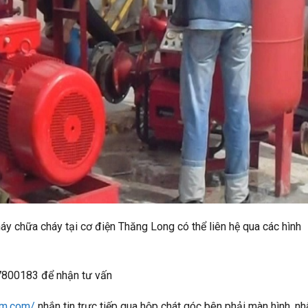
y chữa cháy tại cơ điện Thăng Long có thể liên hệ qua các hình
67800183 để nhận tư vấn
em.com/
nhắn tin trực tiếp qua hộp chát góc bên phải màn hình, nh