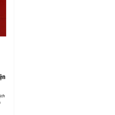
ện
ịch
n