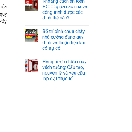
Khoảng cách an toàn
PCCC giữa các nhà và
 hỏa
công trình được xác
 quy
định thế nào?
 xảy
Bố trí bình chữa cháy
nhà xưởng đúng quy
định và thuận tiện khi
có sự cố
Họng nước chữa cháy
vách tường: Cấu tạo,
nguyên lý và yêu cầu
lắp đặt thực tế