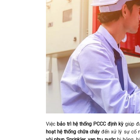
Việc
bảo trì hệ thống PCCC định kỳ
giúp đả
hoạt hệ thống chữa cháy
đến xử lý sự cố m
vòi phun Sprinkler, van trụ nước
bị hỏng, h