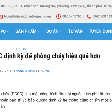
H01-L25, Khu A, Khu đô thị Dương Nội, phường Dương Nội, thành phố Hà Nội
trongtrinhvan.tc.vn@gmail.com
08:00 - 17:30
0967 800 18
 VỤ
SẢN PHẨM
DỰ ÁN
TƯ VẤN
TUYỂN DỤN
TIN TỨC
C định kỳ để phòng cháy hiệu quả hơn
ED ON
17 THÁNG 3, 2025
BY
ADMIN
cháy (PCCC) cho một công trình đòi hỏi nguồn kinh phí rất lớn.
 khoản bảo trì và bảo dưỡng định kỳ hệ thống cũng chiếm một 
bản.