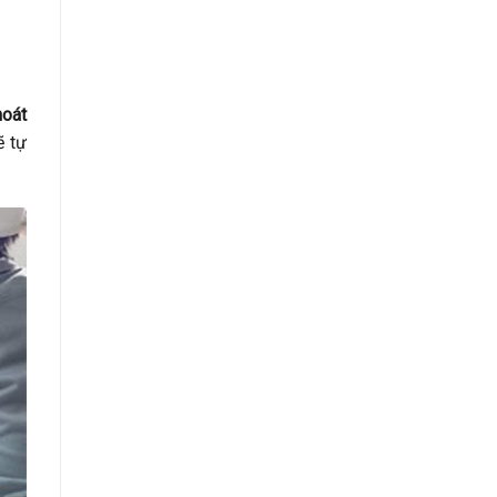
hoát
ẽ tự