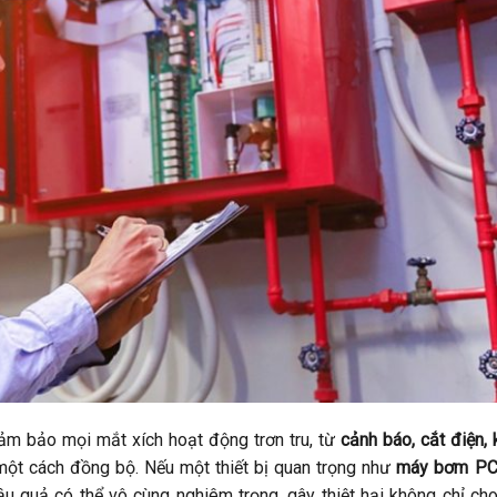
m bảo mọi mắt xích hoạt động trơn tru, từ
cảnh báo, cắt điện, 
ột cách đồng bộ. Nếu một thiết bị quan trọng như
máy bơm PC
ậu quả có thể vô cùng nghiêm trọng, gây thiệt hại không chỉ cho