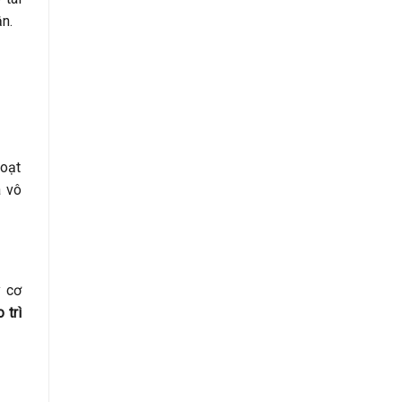
n.
hoạt
 vô
y cơ
 trì