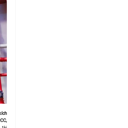
kích
CC,
 tài