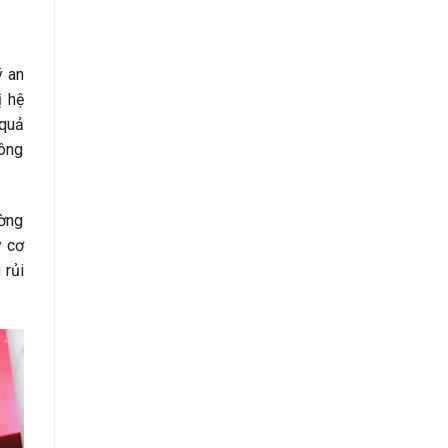
ý an
ị hệ
 quả
công
ường
y cơ
 rủi