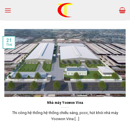
Skip
to
content
21
Th6
Nhà máy Yoowon Vina
Thi công hệ thống hệ thống chiếu sáng, pccc, hút khói nhà máy
Yoowon Vina [...]