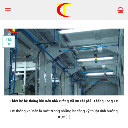
Skip
to
content
04
Th1
Thiết kế hệ thống khí nén nhà xưởng tối ưu chi phí | Thăng Long Em
Hệ thống khí nén là một trong những hạ tầng kỹ thuật ảnh hưởng
trực [...]