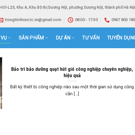
H01-L25, Khu A, Khu đô thị Dương Nội, phường Dương Nội, thành phố Hà Nội
trongtrinhvan.tc.vn@gmail.com
08:00 - 17:30
0967 800 18
 VỤ
SẢN PHẨM
DỰ ÁN
TƯ VẤN
TUYỂN DỤN
Bảo trì bảo dưỡng quạt hút gió công nghiệp chuyên nghiệp,
hiệu quả
Bất kỳ thiết bị công nghiệp nào sau một thời gian sử dụng cũng
cần [...]