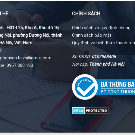
N HỆ
CHÍNH SÁCH
chỉ:
H01-L25, Khu A, Khu đô thị
Chính sách và quy định chung
g Nội, phường Dương Nội, thành
Chính sách bảo mật
Hà Nội, Việt Nam
Quy định và hình thức thanh to
l:
Số ĐKKD:
0107963405
gtrinhvan.tc.vn@gmail.com
Nơi cấp:
Thành phố Hà Nội
ine: 0967 800 183