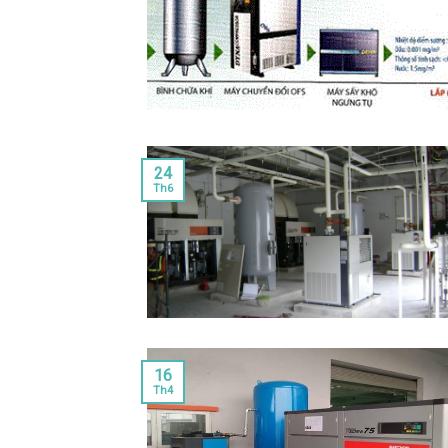
24
Th6
16
Th4