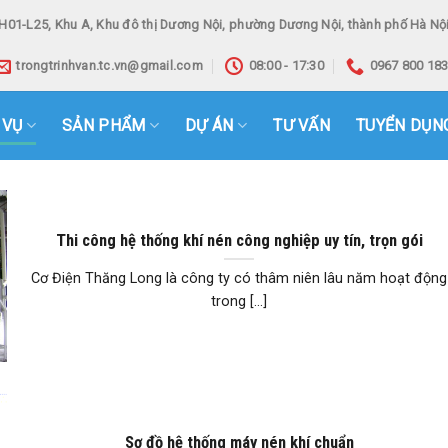
H01-L25, Khu A, Khu đô thị Dương Nội, phường Dương Nội, thành phố Hà Nội
trongtrinhvan.tc.vn@gmail.com
08:00 - 17:30
0967 800 18
 VỤ
SẢN PHẨM
DỰ ÁN
TƯ VẤN
TUYỂN DỤN
Thi công hệ thống khí nén công nghiệp uy tín, trọn gói
Cơ Điện Thăng Long là công ty có thâm niên lâu năm hoạt động
trong [...]
Sơ đồ hệ thống máy nén khí chuẩn