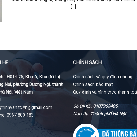
[...]
N HỆ
CHÍNH SÁCH
chỉ:
H01-L25, Khu A, Khu đô thị
Chính sách và quy định chung
g Nội, phường Dương Nội, thành
Chính sách bảo mật
Hà Nội, Việt Nam
Quy định và hình thức thanh to
l:
Số ĐKKD:
0107963405
gtrinhvan.tc.vn@gmail.com
Nơi cấp:
Thành phố Hà Nội
ine: 0967 800 183