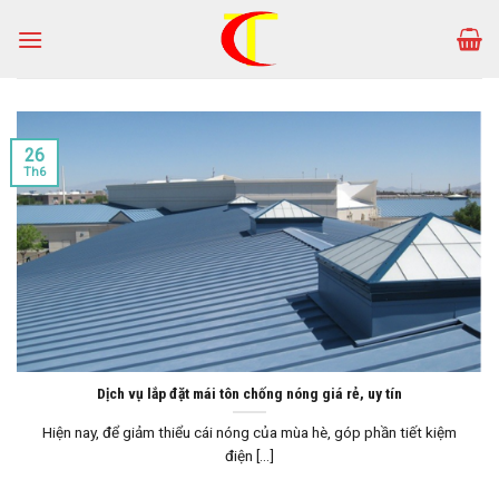
Skip
to
content
26
Th6
Dịch vụ lắp đặt mái tôn chống nóng giá rẻ, uy tín
Hiện nay, để giảm thiểu cái nóng của mùa hè, góp phần tiết kiệm
điện [...]