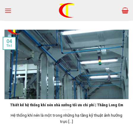
Skip
to
content
04
Th1
Thiết kế hệ thống khí nén nhà xưởng tối ưu chi phí | Thăng Long Em
Hệ thống khí nén là một trong những hạ tầng kỹ thuật ảnh hưởng
trực [...]