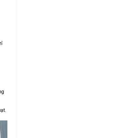
rỉ
ng
ạt.