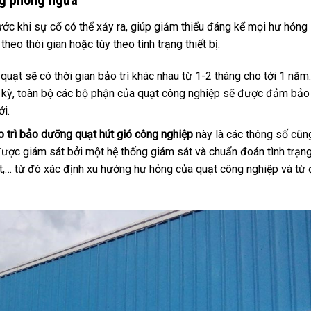
ước khi sự cố có thể xảy ra, giúp giảm thiểu đáng kể mọi hư hỏng
heo thòi gian hoặc tùy theo tình trạng thiết bị:
quạt sẽ có thời gian bảo trì khác nhau từ 1-2 tháng cho tới 1 năm.
h kỳ, toàn bộ các bộ phận của quạt công nghiệp sẽ được đảm bảo
ới.
o trì bảo dưỡng quạt hút gió công nghiệp
này là các thông số cũn
được giám sát bởi một hệ thống giám sát và chuẩn đoán tình trạn
uất,… từ đó xác định xu hướng hư hỏng của quạt công nghiệp và từ