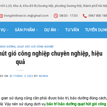
H01-L25, Khu A, Khu đô thị Dương Nội, phường Dương Nội, thành phố Hà Nội
trongtrinhvan.tc.vn@gmail.com
08:00 - 17:30
0967 800 18
 VỤ
SẢN PHẨM
DỰ ÁN
TƯ VẤN
TUYỂN DỤN
- BẢO DƯỠNG
,
QUẠT HÚT GIÓ CÔNG NGHIỆP
hút gió công nghiệp chuyên nghiệp, hiệu
quả
ED ON
30 THÁNG 3, 2022
BY
ADMIN
ời gian sử dụng cũng cần phải được bảo trì, bảo dưỡng đúng cách,
 lệ. Vậy nên sử dụng dịch vụ
bảo trì bảo dưỡng quạt hút gió công