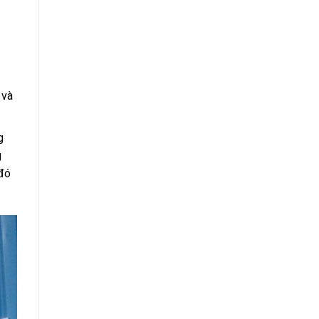
 và
g
g
 đó