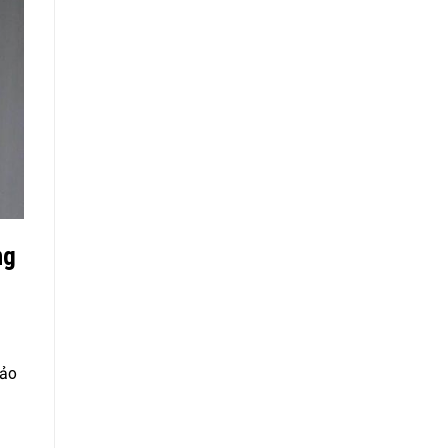
ng
bảo