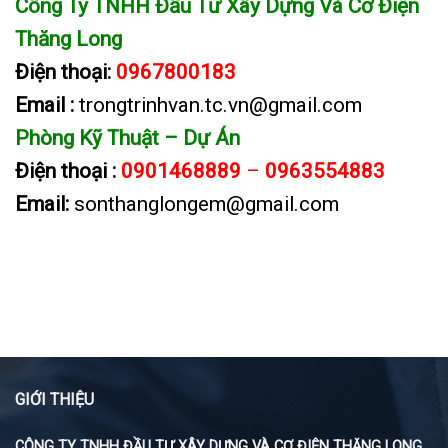
Công Ty TNHH Đầu Tư Xây Dựng Và Cơ Điện
Thăng Long
Điện thoại:
0967800183
Email :
trongtrinhvan.tc.vn@gmail.com
Phòng Kỹ Thuật – Dự Án
Điện thoại :
0901468889
–
0963554883
Email:
sonthanglongem@gmail.com
GIỚI THIỆU
CÔNG TY TNHH ĐẦU TƯ XÂY DỰNG VÀ CƠ ĐIỆN THĂNG LONG