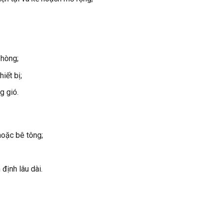
phòng;
iết bị;
g gió.
hoặc bê tông;
định lâu dài.