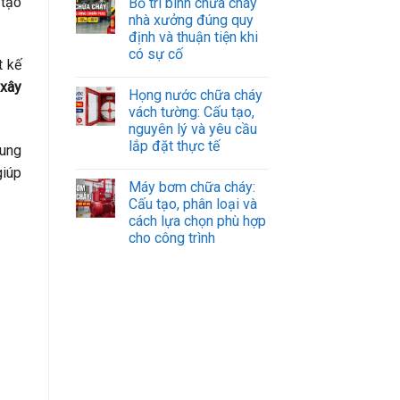
 tạo
Bố trí bình chữa cháy
nhà xưởng đúng quy
định và thuận tiện khi
có sự cố
t kế
 xây
Họng nước chữa cháy
vách tường: Cấu tạo,
nguyên lý và yêu cầu
lắp đặt thực tế
ung
giúp
Máy bơm chữa cháy:
Cấu tạo, phân loại và
cách lựa chọn phù hợp
cho công trình