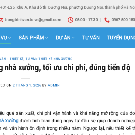
H01-L25, Khu A, Khu đô thị Dương Nội, phường Dương Nội, thành phố Hà Nội
trongtrinhvan.tc.vn@gmail.com
08:00 - 17:30
0967 800 18
 VỤ
SẢN PHẨM
DỰ ÁN
TƯ VẤN
TUYỂN DỤN
VẤN - THIẾT KẾ
,
TƯ VẤN THIẾT KẾ NHÀ XƯỞNG
g nhà xưởng, tối ưu chi phí, đúng tiến độ
TED ON
2 THÁNG 1, 2026
BY
ADMIN
hiệu quả sản xuất, chi phí vận hành và khả năng mở rộng của d
nhà xưởng
được tính toán đúng ngay từ đầu sẽ giúp doanh nghiệp
 và vận hành ổn định trong nhiều năm. Ngược lại, nếu thiết kế t