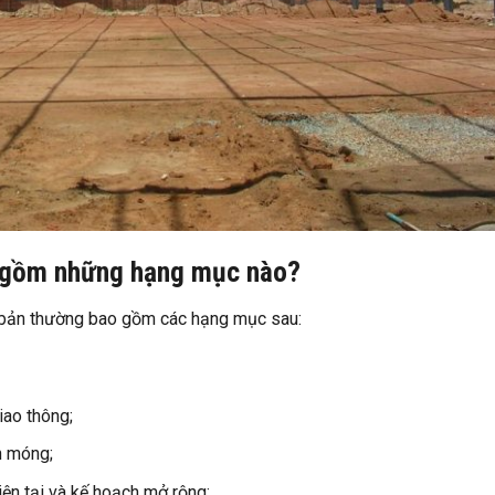
g gồm những hạng mục nào?
bản thường bao gồm các hạng mục sau:
iao thông;
n móng;
iện tại và kế hoạch mở rộng;