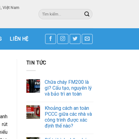
, Việt Nam
Tìm
kiếm:
3
G
LIÊN HỆ
TIN TỨC
Chữa cháy FM200 là
gì? Cấu tạo, nguyên lý
và bảo trì an toàn
Khoảng cách an toàn
PCCC giữa các nhà và
oanh
công trình được xác
 rút
định thế nào?
hiếu