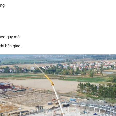
ng;
theo quy mô;
hi bàn giao.