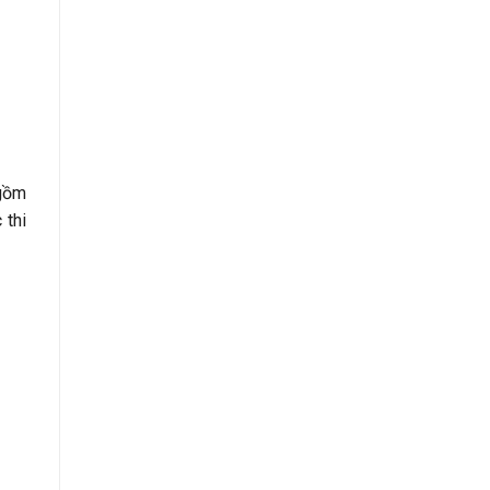
 gồm
 thi