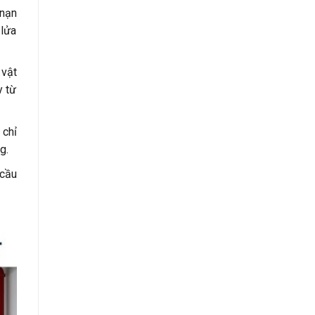
 nạn
 lửa
 vật
y từ
 chỉ
g.
 cầu