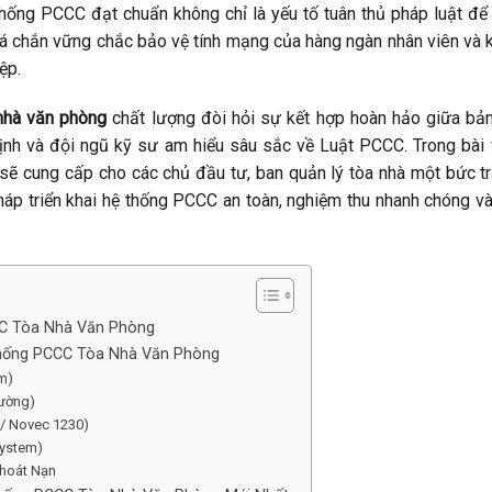
thống PCCC đạt chuẩn không chỉ là yếu tố tuân thủ pháp luật để
lá chắn vững chắc bảo vệ tính mạng của hàng ngàn nhân viên và 
ệp.
 nhà văn phòng
chất lượng đòi hỏi sự kết hợp hoàn hảo giữa bả
định và đội ngũ kỹ sư am hiểu sâu sắc về Luật PCCC. Trong bài 
sẽ cung cấp cho các chủ đầu tư, ban quản lý tòa nhà một bức t
pháp triển khai hệ thống PCCC an toàn, nghiệm thu nhanh chóng và
CCC Tòa Nhà Văn Phòng
hống PCCC Tòa Nhà Văn Phòng
m)
Tường)
/ Novec 1230)
System)
Thoát Nạn