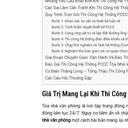
Những Yêu Cầu Khắt Khe Khi Thi Công Hệ 
Các Sai Lầm Cần Tránh Khi Thi Công Hệ Th
Quy Trình Trọn Gói Thi Công Hệ Thống PCC
Bước 1: Khảo sát, tư vấn và thiết kế bản vẽ
Bước 2: Trình thẩm duyệt thiết kế PCCC
Bước 3: Cung ứng vật tư và lắp đặt đường ống 
Bước 4: Thi công hệ thống điện điều khiển và th
Bước 5: Chạy thử nghiệm và Test hệ thống (C
Bước 6: Nghiệm thu bàn giao với cơ quan chứ
Giai Đoạn Chuyển Giao: Vận Hành Và Bảo T
Báo Giá Thi Công Hệ Thống PCCC Tòa Nhà 
Cơ Điện Thăng Long – Tổng Thầu Thi Công 
Các Câu Hỏi Thường Gặp
Giá Trị Mang Lại Khi Thi Cô
Tòa nhà văn phòng là nơi tập trung đông ng
động liên tục 24/7. Nguy cơ tiềm ẩn về chậ
nhà văn phòng
một cách bài bản mang lại nhữ