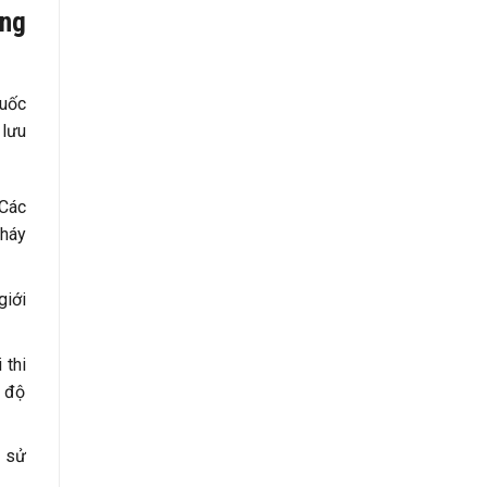
òng
quốc
 lưu
 Các
cháy
giới
 thi
t độ
ẽ sử