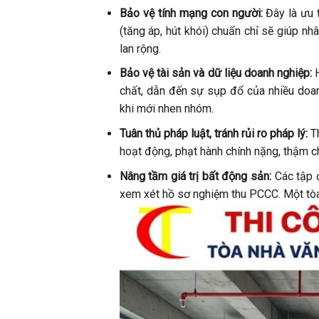
Bảo vệ tính mạng con người:
Đây là ưu 
(tăng áp, hút khói) chuẩn chỉ sẽ giúp nh
lan rộng.
Bảo vệ tài sản và dữ liệu doanh nghiệp:
H
chất, dẫn đến sự sụp đổ của nhiều doan
khi mới nhen nhóm.
Tuân thủ pháp luật, tránh rủi ro pháp lý:
Th
hoạt động, phạt hành chính nặng, thậm ch
Nâng tầm giá trị bất động sản:
Các tập đ
xem xét hồ sơ nghiệm thu PCCC. Một tòa 