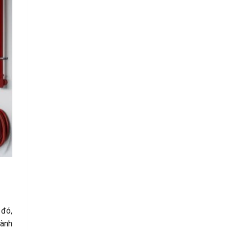
 đó,
hành