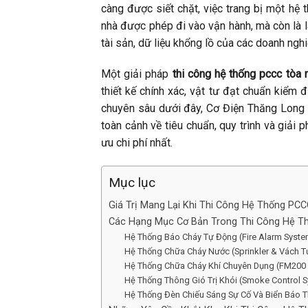
càng được siết chặt, việc trang bị một hệ 
nhà được phép đi vào vận hành, mà còn là 
tài sản, dữ liệu khổng lồ của các doanh nghi
Một giải pháp
thi công hệ thống pccc tòa
thiết kế chính xác, vật tư đạt chuẩn kiểm 
chuyên sâu dưới đây, Cơ Điện Thăng Long 
toàn cảnh về tiêu chuẩn, quy trình và giải 
ưu chi phí nhất.
Mục lục
Giá Trị Mang Lại Khi Thi Công Hệ Thống P
Các Hạng Mục Cơ Bản Trong Thi Công Hệ T
Hệ Thống Báo Cháy Tự Động (Fire Alarm Syste
Hệ Thống Chữa Cháy Nước (Sprinkler & Vách 
Hệ Thống Chữa Cháy Khí Chuyên Dụng (FM200 
Hệ Thống Thông Gió Trị Khói (Smoke Control 
Hệ Thống Đèn Chiếu Sáng Sự Cố Và Biển Báo 