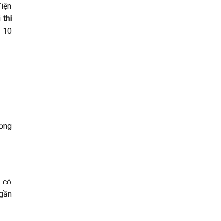
điện
i
thi
g 10
ương
) có
 gần