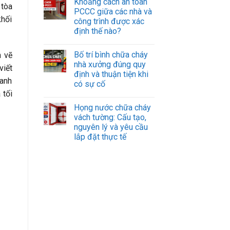
Khoảng cách an toàn
 tòa
PCCC giữa các nhà và
khối
công trình được xác
định thế nào?
Bố trí bình chữa cháy
n vẽ
nhà xưởng đúng quy
viết
định và thuận tiện khi
ranh
có sự cố
 tối
Họng nước chữa cháy
vách tường: Cấu tạo,
nguyên lý và yêu cầu
lắp đặt thực tế