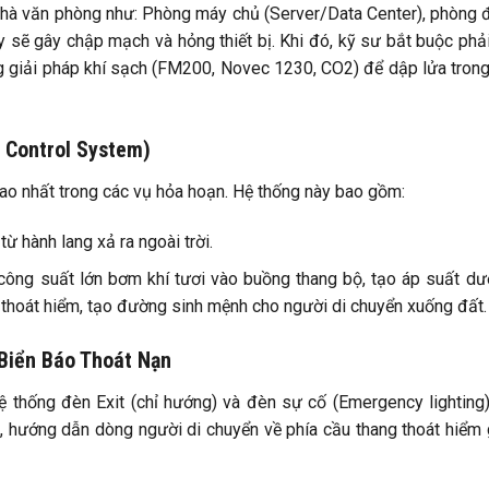
 nhà văn phòng như: Phòng máy chủ (Server/Data Center), phòng 
 sẽ gây chập mạch và hỏng thiết bị. Khi đó, kỹ sư bắt buộc phả
 giải pháp khí sạch (FM200, Novec 1230, CO2) để dập lửa tron
 Control System)
ao nhất trong các vụ hỏa hoạn. Hệ thống này bao gồm:
ừ hành lang xả ra ngoài trời.
ông suất lớn bơm khí tươi vào buồng thang bộ, tạo áp suất d
thoát hiểm, tạo đường sinh mệnh cho người di chuyển xuống đất.
Biển Báo Thoát Nạn
Hệ thống đèn Exit (chỉ hướng) và đèn sự cố (Emergency lighting
, hướng dẫn dòng người di chuyển về phía cầu thang thoát hiểm