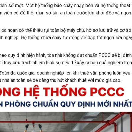
tiên số một. Một hệ thống báo cháy nhạy bén và hệ thống thoát
ân viên có đủ thời gian sơ tán an toàn trước khi khói độc và ngọn
ỏa hoạn có thể thiêu rụi toàn bộ máy chủ, hồ sơ lưu trữ và cơ sở
h nghiệp. Hệ thống chữa cháy tự động sẽ dập tắt ngọn lửa nga
eo quy định hiện hành, tòa nhà không đạt chuẩn PCCC sẽ bị đình
í truy cứu trách nhiệm hình sự nếu để xảy ra hậu quả nghiêm trọn
oàn đa quốc gia, doanh nghiệp lớn khi thuê văn phòng luôn yêu
nhà an toàn sẽ dễ dàng thu hút khách thuê với mức giá cao.