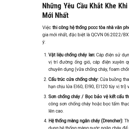
Những Yêu Cầu Khắt Khe Khi
Mới Nhất
Việc
thi công hệ thống pccc tòa nhà văn p
gia mới nhất, đặc biệt là QCVN 06:2022/BX
ý:
Vật liệu chống cháy lan:
Cáp điện sử dụng
vị trí đường ống gió, cáp điện xuyên 
chuyên dụng (vữa chống cháy, foam chống
Cấu trúc cửa chống cháy:
Cửa buồng than
hạn chịu lửa EI60, EI90, EI120 tùy vị trí)
Sơn chống cháy / Bọc bảo vệ kết cấu th
công sơn chống cháy hoặc bọc tấm thạc
lên cao.
Hệ thống màng ngăn cháy (Drencher):
Th
dụng hệ thống màng nước ngăn cháy để 