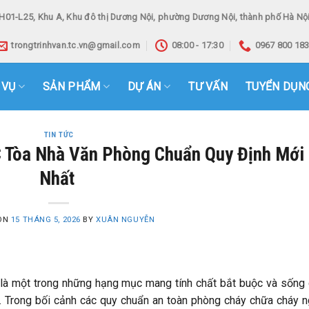
H01-L25, Khu A, Khu đô thị Dương Nội, phường Dương Nội, thành phố Hà Nội
trongtrinhvan.tc.vn@gmail.com
08:00 - 17:30
0967 800 18
 VỤ
SẢN PHẨM
DỰ ÁN
TƯ VẤN
TUYỂN DỤN
TIN TỨC
 Tòa Nhà Văn Phòng Chuẩn Quy Định Mới
Nhất
 ON
15 THÁNG 5, 2026
BY
XUÂN NGUYỄN
là một trong những hạng mục mang tính chất bắt buộc và sống
y. Trong bối cảnh các quy chuẩn an toàn phòng cháy chữa cháy 