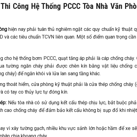
 Thi Công Hệ Thống PCCC Tòa Nhà Văn Ph
hòng
hiện nay phải tuân thủ nghiêm ngặt các quy chuẩn kỹ thuật 
D và các tiêu chuẩn TCVN liên quan. Một số điểm quan trọng cần
 cho hệ thống bơm PCCC, quạt tăng áp phải là cáp chống cháy.
qua tường ngăn cháy phải được chèn kín bằng vật liệu chống 
 cháy) để ngăn khói và lửa lan sang tầng khác.
g thoát hiểm, cửa phòng kỹ thuật phải là cửa thép chống cháy (
 và có tay co thủy lực tự đóng kín.
ép:
Nếu tòa nhà có sử dụng kết cấu thép chịu lực, bắt buộc phải
h cao chống cháy để đảm bảo kết cấu không bị sụp đổ khi nhiệ
ay vì xây tường gạch, nhiều khu vực sảnh lớn hoặc hầm để xe s
phân chia khoang cháy.