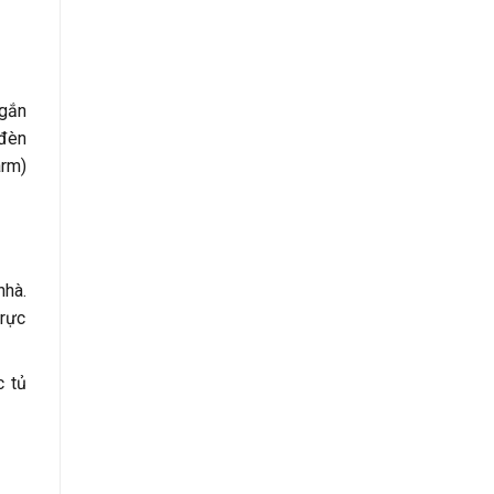
(gắn
 đèn
arm)
nhà.
trực
c tủ