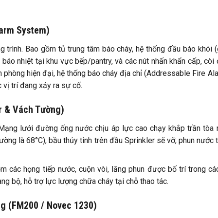
larm System)
g trình. Bao gồm tủ trung tâm báo cháy, hệ thống đầu báo khói 
u báo nhiệt tại khu vực bếp/pantry, và các nút nhấn khẩn cấp, còi
n phòng hiện đại, hệ thống báo cháy địa chỉ (Addressable Fire Al
vị trí đang xảy ra sự cố.
r & Vách Tường)
ạng lưới đường ống nước chịu áp lực cao chạy khắp trần tòa 
ờng là 68°C), bầu thủy tinh trên đầu Sprinkler sẽ vỡ, phun nước 
 các họng tiếp nước, cuộn vòi, lăng phun được bố trí trong cá
g bộ, hỗ trợ lực lượng chữa cháy tại chỗ thao tác.
g (FM200 / Novec 1230)