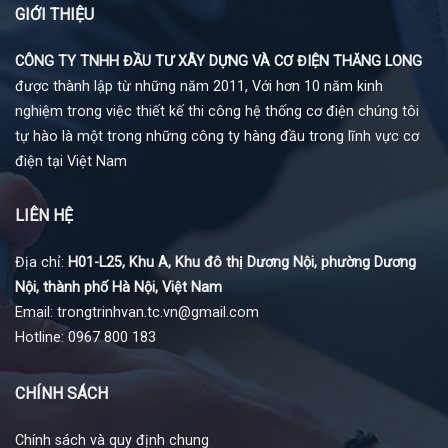
GIỚI THIỆU
CÔNG TY TNHH ĐẦU TƯ XÂY DỰNG VÀ CƠ ĐIỆN THĂNG LONG
được thành lập từ những năm 2011, Với hơn 10 năm kinh
nghiệm trong việc thiết kế thi công hệ thống cơ điện chúng tôi
tự hào là một trong những công ty hàng đầu trong lĩnh vực cơ
điện tại Việt Nam
LIÊN HỆ
Địa chỉ:
H01-L25, Khu A, Khu đô thị Dương Nội, phường Dương
Nội, thành phố Hà Nội, Việt Nam
Email: trongtrinhvan.tc.vn@gmail.com
Hotline: 0967 800 183
CHÍNH SÁCH
Chính sách và quy định chung