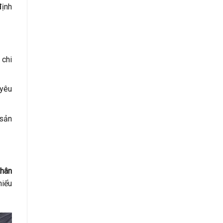
định
 chi
yêu
 sản
thân
hiểu