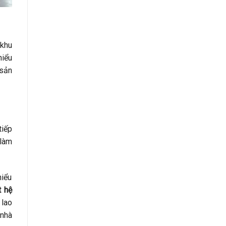
 khu
hiểu
 sản
tiếp
 làm
hiểu
t hệ
 lao
nhà