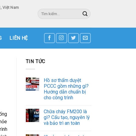
, Việt Nam
Tìm
kiếm:
3
G
LIÊN HỆ
TIN TỨC
Hồ sơ thẩm duyệt
PCCC gồm những gì?
Hướng dẫn chuẩn bị
cho công trình
Chữa cháy FM200 là
hống
gì? Cấu tạo, nguyên lý
khỏe
và bảo trì an toàn
rình