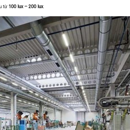
ầu từ
100 lux – 200 lux
.