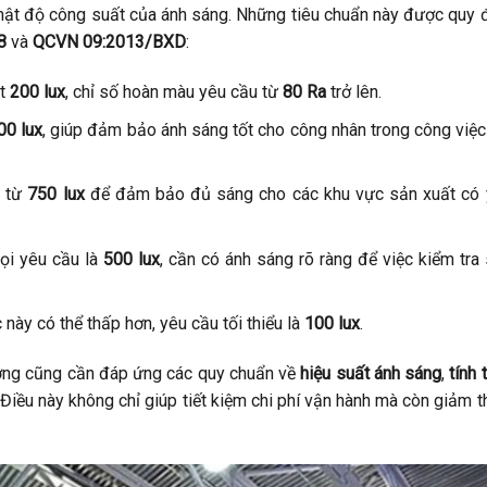
 mật độ công suất của ánh sáng. Những tiêu chuẩn này được quy 
8
và
QCVN 09:2013/BXD
:
ạt
200 lux
, chỉ số hoàn màu yêu cầu từ
80 Ra
trở lên.
00 lux
, giúp đảm bảo ánh sáng tốt cho công nhân trong công việc
i từ
750 lux
để đảm bảo đủ sáng cho các khu vực sản xuất có 
rọi yêu cầu là
500 lux
, cần có ánh sáng rõ ràng để việc kiểm tra
 này có thể thấp hơn, yêu cầu tối thiểu là
100 lux
.
ưởng cũng cần đáp ứng các quy chuẩn về
hiệu suất ánh sáng
,
tính 
 Điều này không chỉ giúp tiết kiệm chi phí vận hành mà còn giảm t