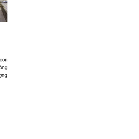
 còn
ông
ượng