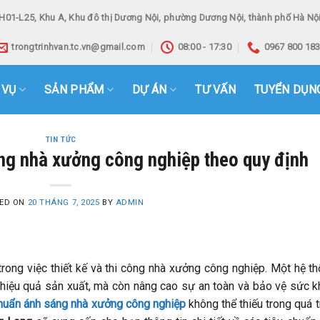
H01-L25, Khu A, Khu đô thị Dương Nội, phường Dương Nội, thành phố Hà Nội
trongtrinhvan.tc.vn@gmail.com
08:00 - 17:30
0967 800 18
 VỤ
SẢN PHẨM
DỰ ÁN
TƯ VẤN
TUYỂN DỤN
TIN TỨC
áng nhà xưởng công nghiệp theo quy định
ED ON
20 THÁNG 7, 2025
BY
ADMIN
rong việc thiết kế và thi công nhà xưởng công nghiệp. Một hệ t
 hiệu quả sản xuất, mà còn nâng cao sự an toàn và bảo vệ sức 
huẩn ánh sáng nhà xưởng công nghiệp
không thể thiếu trong quá t