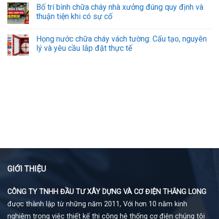
Bố trí bình chữa cháy nhà xưởng đúng quy định và
thuận tiện khi có sự cố
Họng nước chữa cháy vách tường: Cấu tạo, nguyên
lý và yêu cầu lắp đặt thực tế
GIỚI THIỆU
CÔNG TY TNHH ĐẦU TƯ XÂY DỰNG VÀ CƠ ĐIỆN THĂNG LONG
được thành lập từ những năm 2011, Với hơn 10 năm kinh
nghiệm trong việc thiết kế thi công hệ thống cơ điện chúng tôi