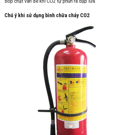
Bóp chặt van để khí CO2 tự phun ra dập lửa.
Chú ý khi sử dụng bình chữa cháy CO2