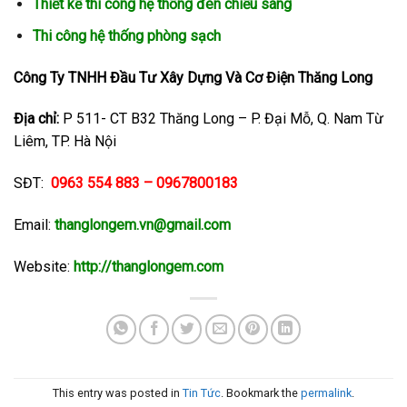
Thiết kế thi công hệ thống đèn chiếu sáng
Thi công hệ thống phòng sạch
Công Ty TNHH Đầu Tư Xây Dựng Và Cơ Điện Thăng Long
Địa chỉ:
P 511- CT B32 Thăng Long – P. Đại Mỗ, Q. Nam Từ
Liêm, TP. Hà Nội
SĐT:
0963 554 883 – 0967800183
Email:
thanglongem.vn@gmail.com
Website:
http://thanglongem.com
This entry was posted in
Tin Tức
. Bookmark the
permalink
.