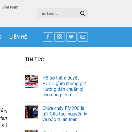
, Việt Nam
Tìm
kiếm:
3
G
LIÊN HỆ
TIN TỨC
Hồ sơ thẩm duyệt
PCCC gồm những gì?
Hướng dẫn chuẩn bị
cho công trình
Chữa cháy FM200 là
hống
gì? Cấu tạo, nguyên lý
gian
và bảo trì an toàn
a nó