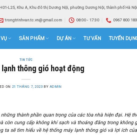
H01-L25, Khu A, Khu đô thị Dương Nội, phường Dương Nội, thành phố Hà Nội
trongtrinhvan.tc.vn@gmail.com
08:00 - 17:30
0967 800 18
 VỤ
SẢN PHẨM
DỰ ÁN
TƯ VẤN
TUYỂN DỤN
TIN TỨC
lạnh thông gió hoạt động
ED ON
21 THÁNG 7, 2023
BY
ADMIN
 những thành phần quan trọng của các tòa nhà hiện đại. Hệ t
 mà còn cung cấp không khí sạch và thoáng đãng trong không 
ng ta sẽ tìm hiểu về hệ thống máy lạnh thông gió và lợi ích củ