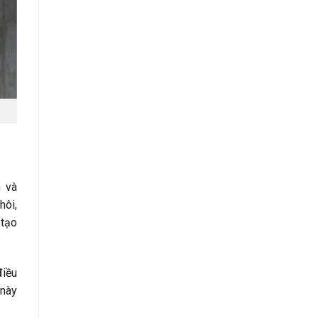
h và
hôi,
 tạo
điều
 này