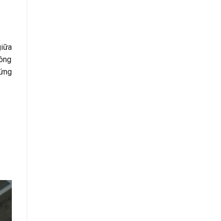
giữa
hông
 ứng