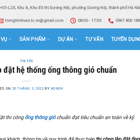
H01-L25, Khu A, Khu đô thị Dương Nội, phường Dương Nội, thành phố Hà Nội
trongtrinhvan.tc.vn@gmail.com
08:00 - 17:30
0967 800 18
 VỤ
SẢN PHẨM
DỰ ÁN
TƯ VẤN
TUYỂN DỤN
TIN TỨC
p đặt hệ thống ống thông gió chuẩn
ED ON
30 THÁNG 3, 2023
BY
ADMIN
ặt thi công
ống thông gió
chuẩn đạt tiêu chuẩn an toàn về kỹ
quý khách thông tin về quy trình để thực hiện
thi công lắp đặt ống