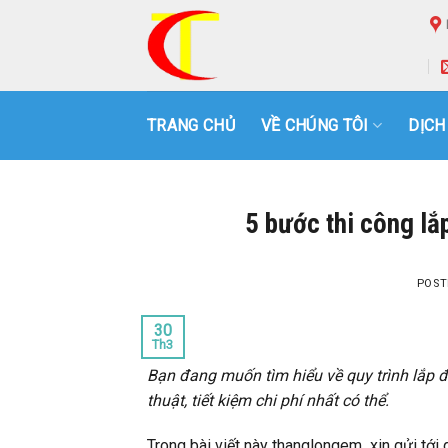
Skip
to
content
TRANG CHỦ
VỀ CHÚNG TÔI
DỊCH
5 bước thi công lắ
POST
30
Th3
Bạn đang muốn tìm hiểu về quy trình lắp đ
thuật, tiết kiệm chi phí nhất có thể.
Trong bài viết này thanglongem xin gửi tới 