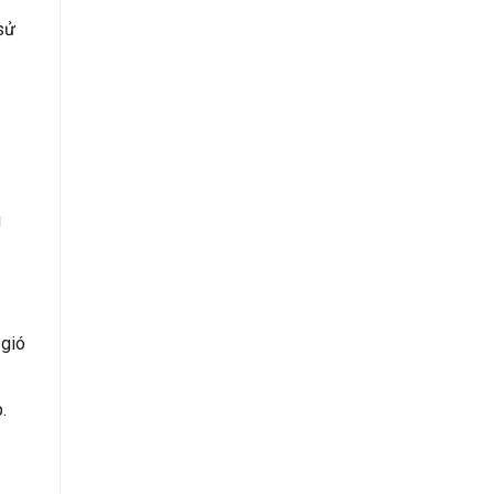
sử
g
 gió
.