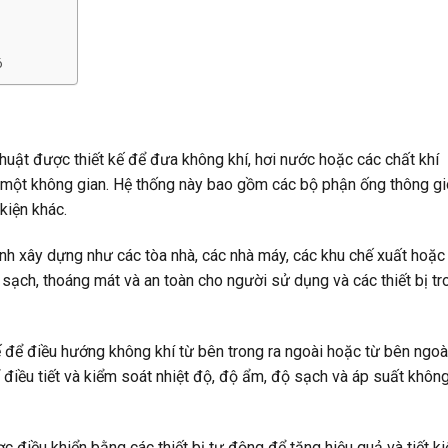
ó
huật được thiết kế để đưa không khí, hơi nước hoặc các chất khí
một không gian. Hệ thống này bao gồm các bộ phận ống thông gi
kiện khác.
nh xây dựng như các tòa nhà, các nhà máy, các khu chế xuất hoặc
sạch, thoáng mát và an toàn cho người sử dụng và các thiết bị tr
ế để điều hướng không khí từ bên trong ra ngoài hoặc từ bên ngoà
điều tiết và kiểm soát nhiệt độ, độ ẩm, độ sạch và áp suất khôn
c điều khiển bằng các thiết bị tự động để tăng hiệu quả và tiết k