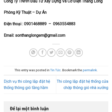
Công Ty TNHH Đầu Tư Xây Dựng Và Cơ Điện Thăng Long
Phòng Kỹ Thuật – Dự Án
Điện thoại :
0901468889 – 0963554883
Email:
sonthanglongem@gmail.com
This entry was posted in
Tin Tức
. Bookmark the
permalink
.
Dịch vụ thi công lắp đặt hệ
Thi công lắp đặt hệ thống cửa
thống thông gió tầng hầm
chớp thông gió nhà xưởng
Để lại một bình luận