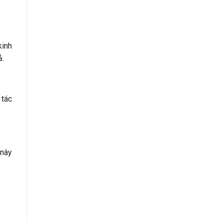
kinh
ả.
 tác
 này