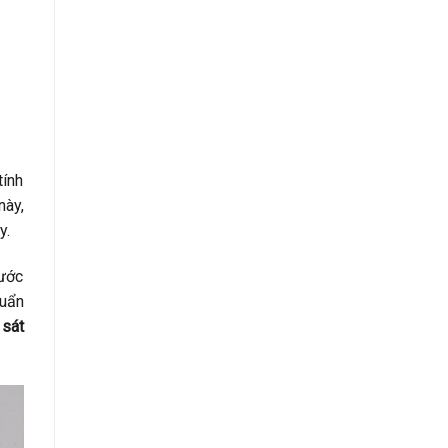
tính
này,
y.
rước
huẩn
sát