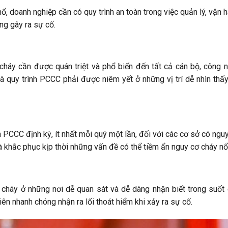
 nổ, doanh nghiệp cần có quy trình an toàn trong việc quản lý, vận 
ng gây ra sự cố.
cháy cần được quán triệt và phổ biến đến tất cả cán bộ, công 
à quy trình PCCC phải được niêm yết ở những vị trí dễ nhìn thấ
 PCCC định kỳ, ít nhất mỗi quý một lần, đối với các cơ sở có ngu
à khắc phục kịp thời những vấn đề có thể tiềm ẩn nguy cơ cháy nổ
 cháy ở những nơi dễ quan sát và dễ dàng nhận biết trong suốt
iên nhanh chóng nhận ra lối thoát hiểm khi xảy ra sự cố.