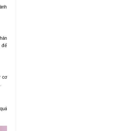
hành
nhân
y để
y cơ
.
 quá