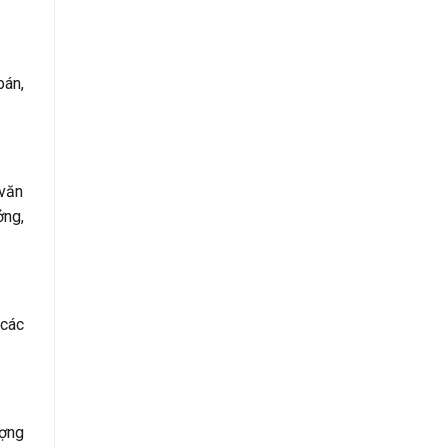
bán,
 văn
ởng,
 các
ượng