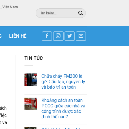
, Việt Nam
Tìm
kiếm:
3
G
LIÊN HỆ
TIN TỨC
Chữa cháy FM200 là
gì? Cấu tạo, nguyên lý
và bảo trì an toàn
Khoảng cách an toàn
PCCC giữa các nhà và
rách
công trình được xác
Việc
định thế nào?
t và