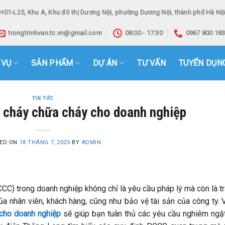
H01-L25, Khu A, Khu đô thị Dương Nội, phường Dương Nội, thành phố Hà Nội
trongtrinhvan.tc.vn@gmail.com
08:00 - 17:30
0967 800 18
 VỤ
SẢN PHẨM
DỰ ÁN
TƯ VẤN
TUYỂN DỤN
TIN TỨC
 cháy chữa cháy cho doanh nghiệp
ED ON
18 THÁNG 7, 2025
BY
ADMIN
C) trong doanh nghiệp không chỉ là yêu cầu pháp lý mà còn là t
a nhân viên, khách hàng, cũng như bảo vệ tài sản của công ty. 
 cho doanh nghiệp
sẽ giúp bạn tuân thủ các yêu cầu nghiêm ngặ