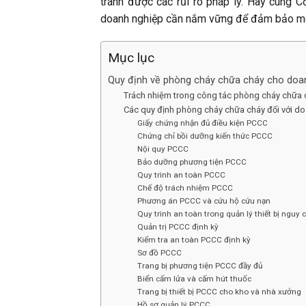
tránh được các rủi ro pháp lý. Hãy cùng 
doanh nghiệp cần nắm vững để đảm bảo môi 
Mục lục
Quy định về phòng cháy chữa cháy cho doa
Trách nhiệm trong công tác phòng cháy chữa 
Các quy định phòng cháy chữa cháy đối với d
Giấy chứng nhận đủ điều kiện PCCC
Chứng chỉ bồi dưỡng kiến thức PCCC
Nội quy PCCC
Bảo dưỡng phương tiện PCCC
Quy trình an toàn PCCC
Chế độ trách nhiệm PCCC
Phương án PCCC và cứu hộ cứu nạn
Quy trình an toàn trong quản lý thiết bị nguy 
Quản trị PCCC định kỳ
Kiểm tra an toàn PCCC định kỳ
Sơ đồ PCCC
Trang bị phương tiện PCCC đầy đủ
Biển cấm lửa và cấm hút thuốc
Trang bị thiết bị PCCC cho kho và nhà xưởng
Hồ sơ quản lý PCCC