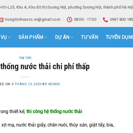
H01-L25, Khu A, Khu đô thị Dương Nội, phường Dương Nội, thành phố Hà Nội
trongtrinhvan.tc.vn@gmail.com
08:00 - 17:30
0967 800 18
 VỤ
SẢN PHẨM
DỰ ÁN
TƯ VẤN
TUYỂN DỤN
TIN TỨC
thống nước thải chi phí thấp
ED ON
8 THÁNG 10, 2020
BY
ADMIN
ong thiết kế,
thi công hệ thống nước thải
:
t mạ, nước thải giấy, chăn nuôi, thủy sản, giặt tẩy, bia,..