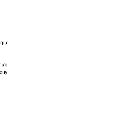
 giữ
chức
 quy