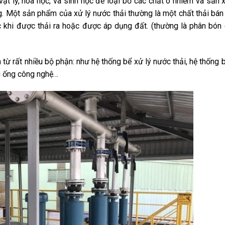
ật lý, hóa học, và sinh học để loại bỏ các chất ô nhiễm và sản 
g. Một sản phẩm của xử lý nước thải thường là một chất thải bán
c khi được thải ra hoặc được áp dụng đất. (thường là phân bón
từ rất nhiều bộ phận: như hệ thống bể xử lý nước thải, hệ thống
ng ống công nghệ…