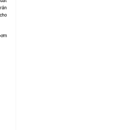
xuất
 rắn
 cho
 bơm