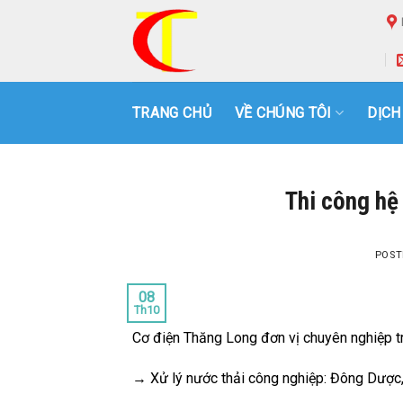
Skip
to
content
TRANG CHỦ
VỀ CHÚNG TÔI
DỊCH
Thi công hệ 
POST
08
Th10
Cơ điện Thăng Long đơn vị chuyên nghiệp tr
→ Xử lý nước thải công nghiệp: Đông Dược, xị