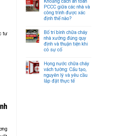
Khoảng cách an toàn
PCCC giữa các nhà và
công trình được xác
định thế nào?
Bố trí bình chữa cháy
 tư
nhà xưởng đúng quy
định và thuận tiện khi
có sự cố
Họng nước chữa cháy
vách tường: Cấu tạo,
nguyên lý và yêu cầu
lắp đặt thực tế
ành
ương