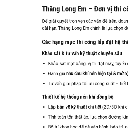
Thăng Long Em – Đơn vị thi cô
Để giải quyết trọn vẹn các vấn đề trên, doan
dài hạn. Thăng Long Em chính là lựa chọn đ
Các hạng mục thi công lắp đặt hệ th
Khảo sát & tư vấn kỹ thuật chuyên sâu
Khảo sát mặt bằng, vị trí đặt máy, tuyến 
Đánh giá
nhu cầu khí nén hiện tại & mở r
Tư vấn giải pháp tối ưu công suất – tiết
Thiết kế hệ thống nén khí đồng bộ
Lập
bản vẽ kỹ thuật chi tiết
(2D/3D khi c
Tính toán tổn thất áp, lựa chọn đường kín
Bố trí khoa học để dễ vận hành, bảo trì, 