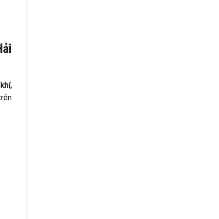
Hải
khí,
trên