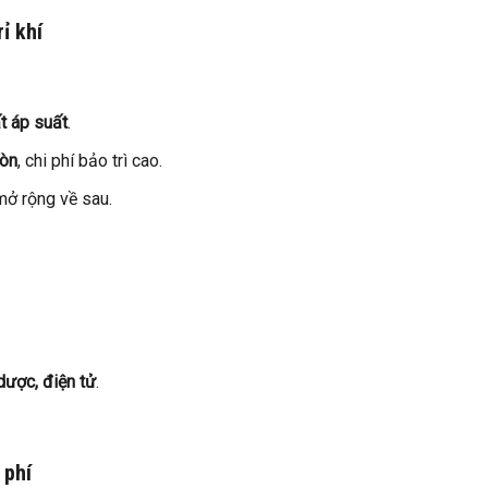
ỉ khí
ất áp suất
.
mòn
, chi phí bảo trì cao.
mở rộng về sau.
dược, điện tử
.
 phí