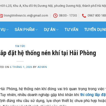
H01-L25, Khu A, Khu đô thị Dương Nội, phường Dương Nội, thành phố Hà Nội
trongtrinhvan.tc.vn@gmail.com
08:00 - 17:30
0967 800 18
 VỤ
SẢN PHẨM
DỰ ÁN
TƯ VẤN
TUYỂN DỤN
TIN TỨC
lắp đặt hệ thống nén khí tại Hải Phòng
TED ON
6 THÁNG 1, 2026
BY
ADMIN
Hải Phòng, hệ thống nén khí đóng vai trò quan trọng trong việc
 Tuy nhiên, nhiều doanh nghiệp gặp khó khăn khi
thi công lắp đặ
ịnh đúng nhu cầu sử dụng, lựa chọn thiết bị chưa phù hợp hoặc