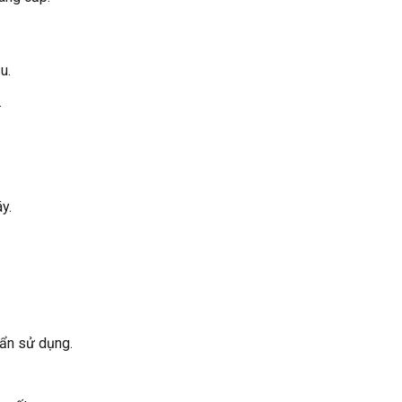
u.
.
y.
uẩn sử dụng.