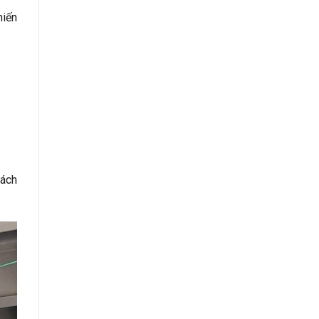
hiến
hách