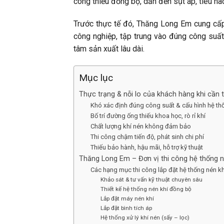
công thiếu đồng bộ, dẫn đến sụt áp, tiêu ha
Trước thực tế đó, Thăng Long Em cung cấp 
công nghiệp, tập trung vào đúng công suất,
tâm sản xuất lâu dài.
Mục lục
Thực trạng & nỗi lo của khách hàng khi cần t
Khó xác định đúng công suất & cấu hình hệ th
Bố trí đường ống thiếu khoa học, rò rỉ khí
Chất lượng khí nén không đảm bảo
Thi công chậm tiến độ, phát sinh chi phí
Thiếu bảo hành, hậu mãi, hỗ trợ kỹ thuật
Thăng Long Em – Đơn vị thi công hệ thống né
Các hạng mục thi công lắp đặt hệ thống nén k
Khảo sát & tư vấn kỹ thuật chuyên sâu
Thiết kế hệ thống nén khí đồng bộ
Lắp đặt máy nén khí
Lắp đặt bình tích áp
Hệ thống xử lý khí nén (sấy – lọc)