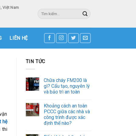
, Việt Nam
Tìm
kiếm:
3
G
LIÊN HỆ
TIN TỨC
Chữa cháy FM200 là
gì? Cấu tạo, nguyên lý
và bảo trì an toàn
Khoảng cách an toàn
PCCC giữa các nhà và
 vận
công trình được xác
t hệ
định thế nào?
 thi