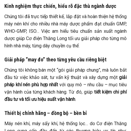
Kinh nghiệm thực chiến, hiểu rõ đặc thù ngành dược
Chúng tôi đã trực tiếp thiết kế, lắp đặt và hoàn thiện hệ thống
máy nén khí cho nhiều nhà máy dược phẩm đạt chuẩn GMP,
WHO-GMP, ISO… Việc am hiểu tiêu chuẩn sản xuất ngành
dược giúp Cơ điện Thăng Long tối ưu giải pháp cho từng mô
hình nhà máy, từng dây chuyền cụ thể.
Giải pháp “may đo” theo từng yêu cầu riêng biệt
Chúng tôi không bán một “gói giải pháp chung”, mà luôn bắt
đầu từ việc khảo sát, tư vấn kỹ thuật và xây dựng một
giải
pháp khí nén phù hợp nhất
với quy mô – nhu cầu – mục tiêu
vận hành của từng khách hàng. Từ đó, giúp
tiết kiệm chi phí
đầu tư và tối ưu hiệu suất vận hành
.
Thiết bị chính hãng – đồng bộ – bền bỉ
Máy nén khí, máy sấy khí, hệ thống lọc… do Cơ điện Thăng
Long cung cấp đều đến từ các thương hiệu uy tín như: