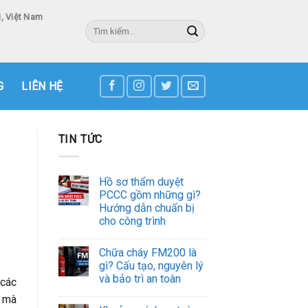
, Việt Nam
Tìm
kiếm:
3
G
LIÊN HỆ
TIN TỨC
Hồ sơ thẩm duyệt
PCCC gồm những gì?
Hướng dẫn chuẩn bị
cho công trình
Chữa cháy FM200 là
gì? Cấu tạo, nguyên lý
và bảo trì an toàn
 các
i mà