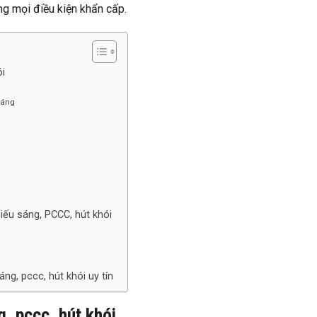
ng mọi điều kiện khẩn cấp.
ói
sáng
hiếu sáng, PCCC, hút khói
sáng, pccc, hút khói uy tín
g, pccc, hút khói