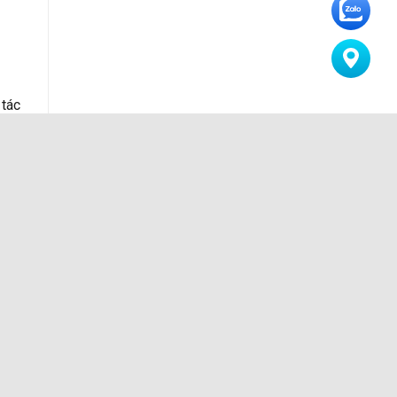
 tác
tiết
hoát