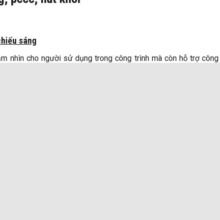
chiếu sáng
ầm nhìn cho người sử dụng trong công trình mà còn hỗ trợ công
đều mà không gây chói mắt, đặc biệt là khi sử dụng đèn LED để 
ấp tại các khu vực quan trọng như cầu thang, hành lang và lối t
n tối đa cho mọi người.