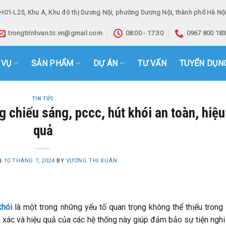
H01-L25, Khu A, Khu đô thị Dương Nội, phường Dương Nội, thành phố Hà Nội
trongtrinhvan.tc.vn@gmail.com
08:00 - 17:30
0967 800 18
 VỤ
SẢN PHẨM
DỰ ÁN
TƯ VẤN
TUYỂN DỤN
TIN TỨC
ng chiếu sáng, pccc, hút khói an toàn, hiệu
quả
N
10 THÁNG 7, 2024
BY
VƯƠNG THỊ XUÂN
khói
là một trong những yếu tố quan trọng không thể thiếu trong
nh xác và hiệu quả của các hệ thống này giúp đảm bảo sự tiện ngh