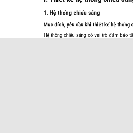
1. Hệ thống chiếu sáng
Mục đích, yêu cầu khi thiết kế hệ thống 
Hệ thống chiếu sáng có vai trò đảm bảo t
thoát hiểm khi có sự cố xảy ra.
Ánh sáng phải có độ cường độ đủ, đồng 
kiệm năng lượng.
Việc lắp đặt hệ thống chiếu sáng khẩn c
hiểm là điều cần thiết để đảm bảo an toà