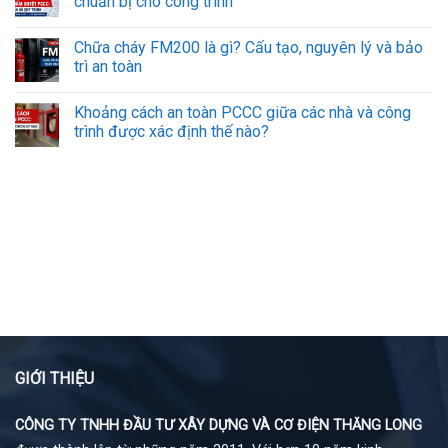
chuẩn bị cho công trình
Chữa cháy FM200 là gì? Cấu tạo, nguyên lý và bảo
trì an toàn
Khoảng cách an toàn PCCC giữa các nhà và công
trình được xác định thế nào?
GIỚI THIỆU
CÔNG TY TNHH ĐẦU TƯ XÂY DỰNG VÀ CƠ ĐIỆN THĂNG LONG