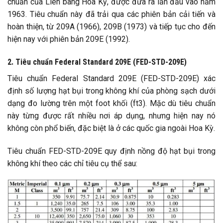
chuẩn của Liên bang Hoa Kỳ, được đưa ra lần đầu vào năm
1963. Tiêu chuẩn này đã trải qua các phiên bản cải tiến và
hoàn thiện, từ 209A (1966), 209B (1973) và tiếp tục cho đến
hiện nay với phiên bản 209E (1992).
2. Tiêu chuẩn Federal Standard 209E (FED-STD-209E)
Tiêu chuẩn Federal Standard 209E (FED-STD-209E) xác
định số lượng hạt bụi trong không khí của phòng sạch dưới
dạng đo lường trên một foot khối (ft3). Mặc dù tiêu chuẩn
này từng được rất nhiều nơi áp dụng, nhưng hiện nay nó
không còn phổ biến, đặc biệt là ở các quốc gia ngoài Hoa Kỳ.
Tiêu chuẩn FED-STD-209E quy định nồng độ hạt bụi trong
không khí theo các chỉ tiêu cụ thể sau: