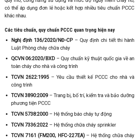
quy mô, công năng sử dụng và mức độ nguy hiểm cháy nổ,
có thể áp dụng đơn lẻ hoặc kết hợp nhiều tiêu chuẩn PCCC
khác nhau.
Các tiêu chuẩn, quy chuẩn PCCC quan trọng hiện nay
Nghị định 136/2020/NĐ-CP
– Quy định chi tiết thi hành
Luật Phòng cháy chữa cháy
QCVN 06:2020/BXD
– Quy chuẩn kỹ thuật quốc gia về an
toàn cháy cho nhà và công trình
TCVN 2622:1995
– Yêu cầu thiết kế PCCC cho nhà và
công trình
TCVN 3890:2009
– Trang bị, bố trí, kiểm tra và bảo dưỡng
phương tiện PCCC
TCVN 5738:2000
– Hệ thống báo cháy tự động
TCVN 7336:2022
– Hệ thống chữa cháy sprinkler
TCVN 7161 (FM200, HFC-227EA)
– Hệ thống chữa cháy