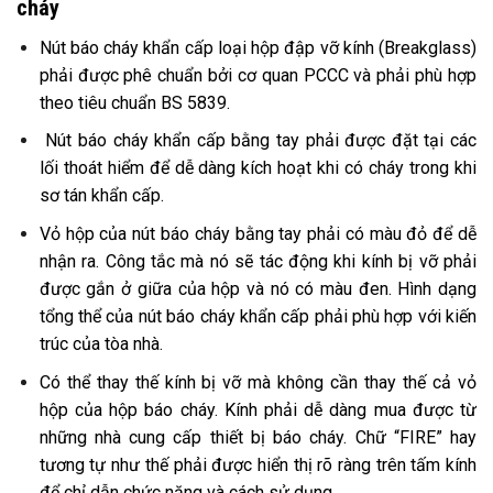
cháy
Nút báo cháy khẩn cấp loại hộp đập vỡ kính (Breakglass)
phải được phê chuẩn bởi cơ quan PCCC và phải phù hợp
theo tiêu chuẩn BS 5839.
Nút báo cháy khẩn cấp bằng tay phải được đặt tại các
lối thoát hiểm để dễ dàng kích hoạt khi có cháy trong khi
sơ tán khẩn cấp.
Vỏ hộp của nút báo cháy bằng tay phải có màu đỏ để dễ
nhận ra. Công tắc mà nó sẽ tác động khi kính bị vỡ phải
được gắn ở giữa của hộp và nó có màu đen. Hình dạng
tổng thể của nút báo cháy khẩn cấp phải phù hợp với kiến
trúc của tòa nhà.
Có thể thay thế kính bị vỡ mà không cần thay thế cả vỏ
hộp của hộp báo cháy. Kính phải dễ dàng mua được từ
những nhà cung cấp thiết bị báo cháy. Chữ “FIRE” hay
tương tự như thế phải được hiển thị rõ ràng trên tấm kính
để chỉ dẫn chức năng và cách sử dụng.