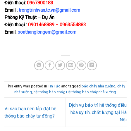
Điện thoại:
0967800183
Email :
trongtrinhvan.tc.vn@gmail.com
Phòng Kỹ Thuật – Dự Án
Điện thoại :
0901468889
–
0963554883
Email:
s
onthanglongem@gmail.com
This entry was posted in
Tin Tức
and tagged
báo cháy nhà xưởng
,
cháy
nhà xưởng
,
hệ thống báo cháy
,
Hệ thống báo cháy nhà xưởng
.
Dịch vụ bảo trì hệ thống điều
Vì sao bạn nên lắp đặt hệ
hòa uy tín, chất lượng tại Hà
thống báo cháy tự động?
Nội