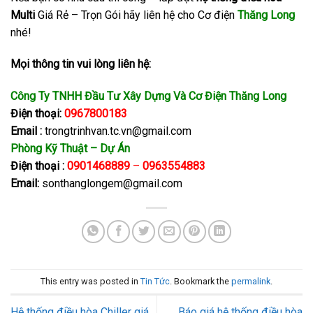
Multi
Giá Rẻ – Trọn Gói hãy liên hệ cho Cơ điện
Thăng
Long
nhé!
Mọi thông tin vui lòng liên hệ:
Công Ty TNHH Đầu Tư Xây Dựng Và Cơ Điện Thăng Long
Điện thoại:
0967800183
Email :
trongtrinhvan.tc.vn@gmail.com
Phòng Kỹ Thuật – Dự Án
Điện thoại :
0901468889
–
0963554883
Email:
sonthanglongem@gmail.com
This entry was posted in
Tin Tức
. Bookmark the
permalink
.
Hệ thống điều hòa Chiller giá
Báo giá hệ thống điều hòa