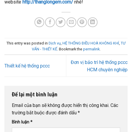
website
http://thanglongem.com/
nhé!
This entry was posted in
Dịch vụ
,
HỆ THỐNG ĐIỀU HOÀ KHÔNG KHÍ
,
TƯ
VẤN - THIẾT KẾ
. Bookmark the
permalink
.
Đơn vị bảo trì hệ thống pccc
Thiết kế hệ thống pccc
HCM chuyên nghiệp
Để lại một bình luận
Email của bạn sẽ không được hiển thị công khai.
Các
trường bắt buộc được đánh dấu
*
Bình luận
*