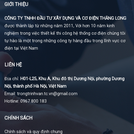
GIỚI THIỆU
CÔNG TY TNHH ĐẦU TƯ XÂY DỰNG VÀ CƠ ĐIỆN THĂNG LONG
được thành lập từ những năm 2011, Với hơn 10 năm kinh
nghiệm trong việc thiết kế thi công hệ thống cơ điện chúng tôi
tự hào là một trong những công ty hàng đầu trong lĩnh vực cơ
điện tại Việt Nam
LIÊN HỆ
Địa chỉ:
H01-L25, Khu A, Khu đô thị Dương Nội, phường Dương
Nội, thành phố Hà Nội, Việt Nam
Email: trongtrinhvan.tc.vn@gmail.com
Hotline: 0967 800 183
CHÍNH SÁCH
Chính sách và quy định chung