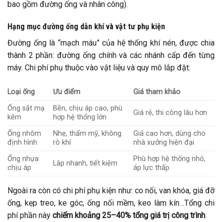
bao gồm đường ống và nhân công).
Hạng mục đường ống dẫn khí và vật tư phụ kiện
Đường ống là “mạch máu” của hệ thống khí nén, được chia
thành 2 phần: đường ống chính và các nhánh cấp đến từng
máy. Chi phí phụ thuộc vào vật liệu và quy mô lắp đặt:
Loại ống
Ưu điểm
Giá tham khảo
Ống sắt mạ
Bền, chịu áp cao, phù
Giá rẻ, thi công lâu hơn
kẽm
hợp hệ thống lớn
Ống nhôm
Nhẹ, thẩm mỹ, không
Giá cao hơn, dùng cho
định hình
rò khí
nhà xưởng hiện đại
Ống nhựa
Phù hợp hệ thống nhỏ,
Lắp nhanh, tiết kiệm
chịu áp
áp lực thấp
Ngoài ra còn có chi phí phụ kiện như: co nối, van khóa, giá đỡ
ống, kẹp treo, ke góc, ống nối mềm, keo làm kín…Tổng chi
phí phần này
chiếm khoảng 25–40% tổng giá trị công trình
.