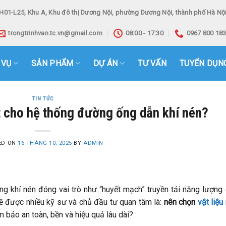
H01-L25, Khu A, Khu đô thị Dương Nội, phường Dương Nội, thành phố Hà Nội
trongtrinhvan.tc.vn@gmail.com
08:00 - 17:30
0967 800 18
 VỤ
SẢN PHẨM
DỰ ÁN
TƯ VẤN
TUYỂN DỤN
TIN TỨC
ất cho hệ thống đường ống dẫn khí nén?
ED ON
16 THÁNG 10, 2025
BY
ADMIN
ng khí nén đóng vai trò như “huyết mạch” truyền tải năng lượng
đề được nhiều kỹ sư và chủ đầu tư quan tâm là:
nên chọn
vật liệu
 bảo an toàn, bền và hiệu quả lâu dài?