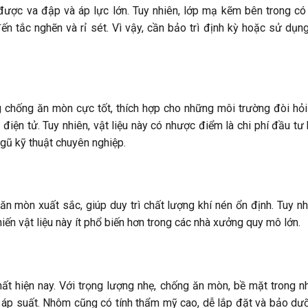
được va đập và áp lực lớn. Tuy nhiên, lớp mạ kẽm bên trong có
ến tắc nghẽn và rỉ sét. Vì vậy, cần bảo trì định kỳ hoặc sử dụn
g chống ăn mòn cực tốt, thích hợp cho những môi trường đòi hỏ
ện tử. Tuy nhiên, vật liệu này có nhược điểm là chi phí đầu tư
ngũ kỹ thuật chuyên nghiệp.
 mòn xuất sắc, giúp duy trì chất lượng khí nén ổn định. Tuy nh
khiến vật liệu này ít phổ biến hơn trong các nhà xưởng quy mô lớn.
ất hiện nay. Với trọng lượng nhẹ, chống ăn mòn, bề mặt trong n
t áp suất. Nhôm cũng có tính thẩm mỹ cao, dễ lắp đặt và bảo dư