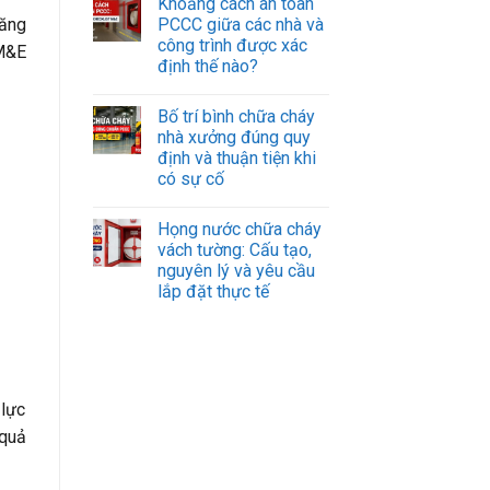
Khoảng cách an toàn
PCCC giữa các nhà và
năng
công trình được xác
 M&E
định thế nào?
Bố trí bình chữa cháy
nhà xưởng đúng quy
định và thuận tiện khi
có sự cố
Họng nước chữa cháy
vách tường: Cấu tạo,
nguyên lý và yêu cầu
lắp đặt thực tế
 lực
 quả