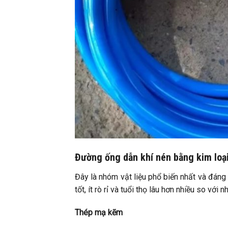
Đường ống dẫn khí nén bằng kim loạ
Đây là nhóm vật liệu phổ biến nhất và đáng 
tốt, ít rò rỉ và tuổi thọ lâu hơn nhiều so với n
Thép mạ kẽm