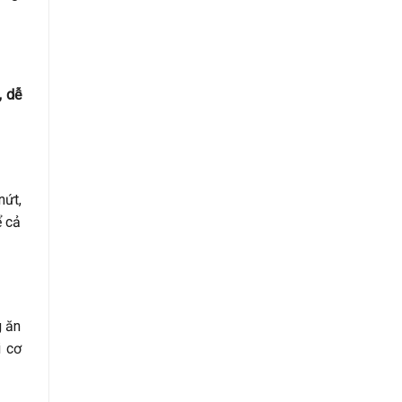
, dễ
nứt,
ể cả
g ăn
i cơ