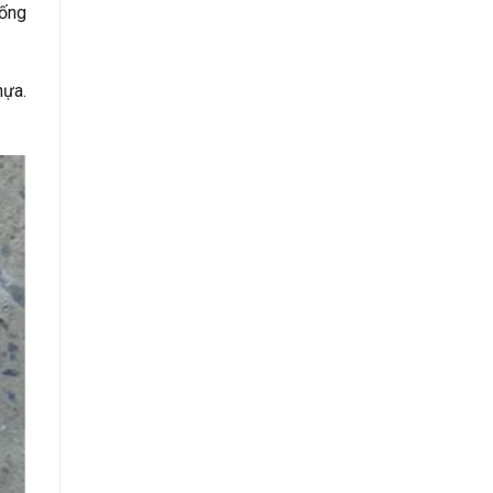
hống
hựa.