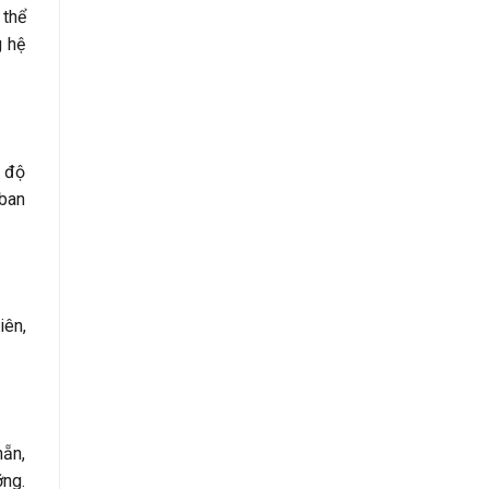
 thể
g hệ
i độ
 ban
iên,
hẵn,
ỡng.