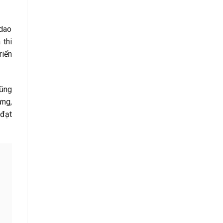
 dao
 thi
riển
cũng
ựng,
 đạt