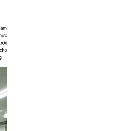
 Nam
thực
dược
 cho
g
.