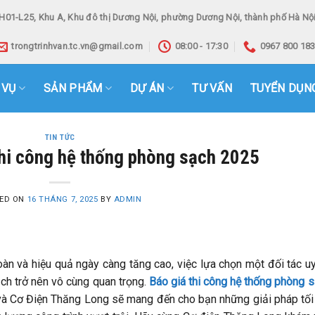
H01-L25, Khu A, Khu đô thị Dương Nội, phường Dương Nội, thành phố Hà Nội
trongtrinhvan.tc.vn@gmail.com
08:00 - 17:30
0967 800 18
 VỤ
SẢN PHẨM
DỰ ÁN
TƯ VẤN
TUYỂN DỤN
TIN TỨC
thi công hệ thống phòng sạch 2025
ED ON
16 THÁNG 7, 2025
BY
ADMIN
àn và hiệu quả ngày càng tăng cao, việc lựa chọn một đối tác uy
ạch trở nên vô cùng quan trọng.
Báo giá thi công hệ thống phòng 
 Cơ Điện Thăng Long sẽ mang đến cho bạn những giải pháp tối