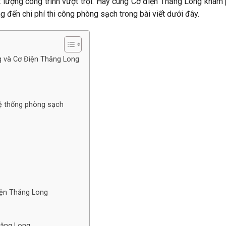
t lượng công trình vượt trội. Hãy cùng Cơ điện Thăng Long khám
g đến chi phí thi công phòng sạch trong bài viết dưới đây.
g và Cơ Điện Thăng Long
hệ thống phòng sạch
iện Thăng Long
hăng Long