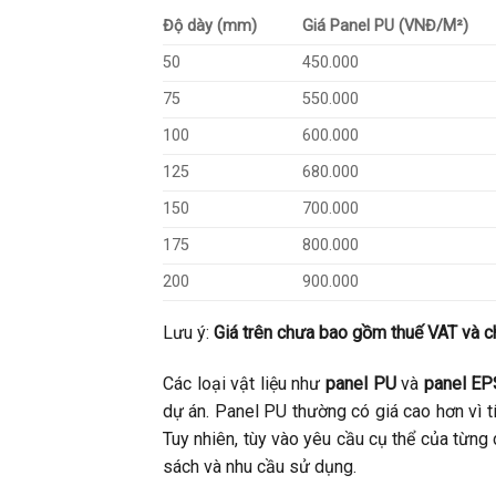
Độ dày (mm)
Giá Panel PU (VNĐ/M²)
50
450.000
75
550.000
100
600.000
125
680.000
150
700.000
175
800.000
200
900.000
Lưu ý:
Giá trên chưa bao gồm thuế VAT và ch
Các loại vật liệu như
panel PU
và
panel EP
dự án. Panel PU thường có giá cao hơn vì t
Tuy nhiên, tùy vào yêu cầu cụ thể của từng 
sách và nhu cầu sử dụng.