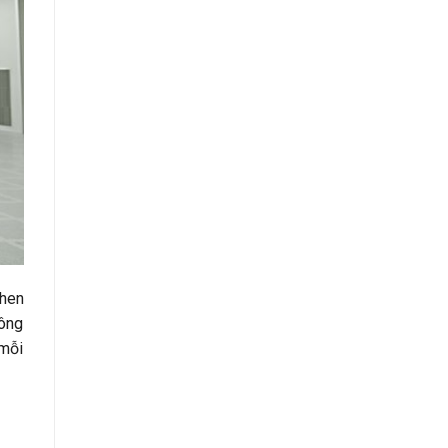
then
công
 mỗi