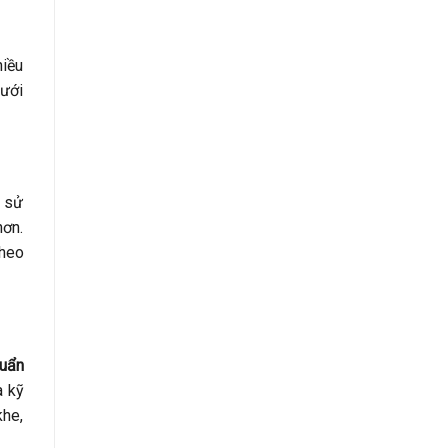
hiều
Dưới
u sử
hơn.
theo
huẩn
à kỹ
khe,