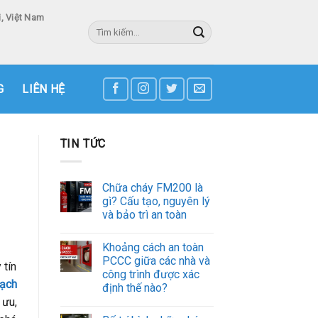
, Việt Nam
Tìm
kiếm:
3
G
LIÊN HỆ
TIN TỨC
Chữa cháy FM200 là
gì? Cấu tạo, nguyên lý
và bảo trì an toàn
Khoảng cách an toàn
PCCC giữa các nhà và
 tín
công trình được xác
sạch
định thế nào?
 ưu,