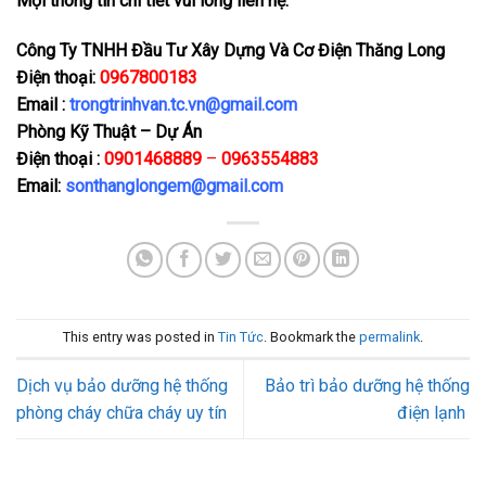
Mọi thông tin chi tiết vui lòng liên hệ:
Công Ty TNHH Đầu Tư Xây Dựng Và Cơ Điện Thăng Long
Điện thoại:
0967800183
Email :
trongtrinhvan.tc.vn@gmail.com
Phòng Kỹ Thuật – Dự Án
Điện thoại :
0901468889
–
0963554883
Email:
sonthanglongem@gmail.com
This entry was posted in
Tin Tức
. Bookmark the
permalink
.
Dịch vụ bảo dưỡng hệ thống
Bảo trì bảo dưỡng hệ thống
phòng cháy chữa cháy uy tín
điện lạnh