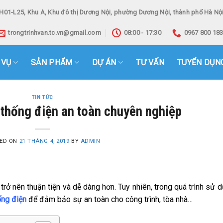
H01-L25, Khu A, Khu đô thị Dương Nội, phường Dương Nội, thành phố Hà Nội
trongtrinhvan.tc.vn@gmail.com
08:00 - 17:30
0967 800 18
 VỤ
SẢN PHẨM
DỰ ÁN
TƯ VẤN
TUYỂN DỤN
TIN TỨC
ệ thống điện an toàn chuyên nghiệp
ED ON
21 THÁNG 4, 2019
BY
ADMIN
rở nên thuận tiện và dễ dàng hơn. Tuy nhiên, trong quá trình sử 
ống điện
để đảm bảo sự an toàn cho công trình, tòa nhà…