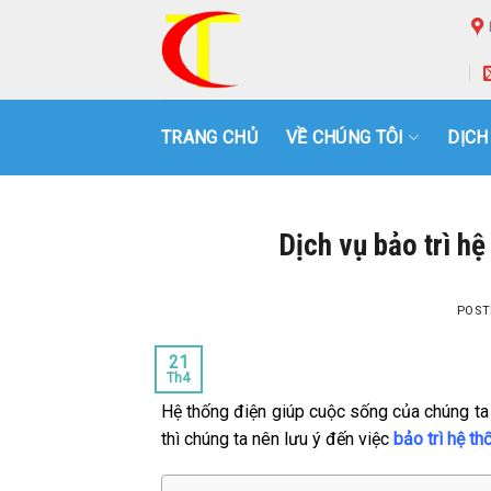
Skip
to
content
TRANG CHỦ
VỀ CHÚNG TÔI
DỊCH
Dịch vụ bảo trì h
POST
21
Th4
Hệ thống điện giúp cuộc sống của chúng ta t
thì chúng ta nên lưu ý đến việc
bảo trì hệ th