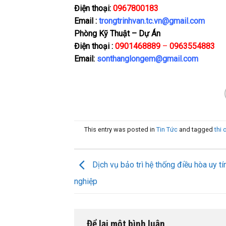
Điện thoại:
0967800183
Email :
trongtrinhvan.tc.vn@gmail.com
Phòng Kỹ Thuật – Dự Án
Điện thoại :
0901468889
–
0963554883
Email:
sonthanglongem@gmail.com
This entry was posted in
Tin Tức
and tagged
thi
Dịch vụ bảo trì hệ thống điều hòa uy tí
nghiệp
Để lại một bình luận