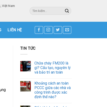
, Việt Nam
Tìm
kiếm:
3
G
LIÊN HỆ
TIN TỨC
Chữa cháy FM200 là
gì? Cấu tạo, nguyên lý
và bảo trì an toàn
Khoảng cách an toàn
PCCC giữa các nhà và
dụng
công trình được xác
định thế nào?