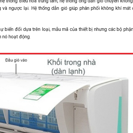
 hệ thống điều hòa trung tâm, hệ thống ống dẫn gió chuyển không
 và ngược lại. Hệ thống dẫn gió giúp phân phối không khí mát
sự biến đổi dựa trên loại, mẫu mã của thiết bị nhưng các bộ phậ
h nó hoạt động.