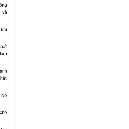
hông
h và
 khí
chất
 làm
lạnh
chất
. Nó
 cho