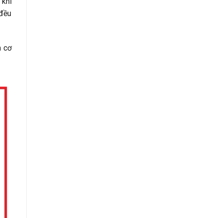
 khí
 đều
n cơ