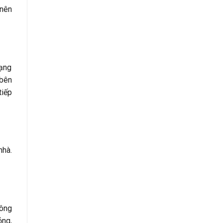
 nên
mạng
 bên
tiếp
nhà.
hông
ỏng,