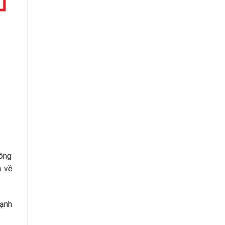
hông
n về
lạnh