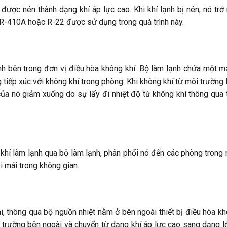
 được nén thành dạng khí áp lực cao. Khi khí lạnh bị nén, nó trở
 R-410A hoặc R-22 được sử dụng trong quá trình này.
h bên trong đơn vị điều hòa không khí. Bộ làm lạnh chứa một 
tiếp xúc với không khí trong phòng. Khi không khí từ môi trường
của nó giảm xuống do sự lấy đi nhiệt độ từ không khí thông qua 
hí làm lạnh qua bộ làm lạnh, phân phối nó đến các phòng trong 
i mái trong không gian.
, thông qua bộ nguồn nhiệt nằm ở bên ngoài thiết bị điều hòa k
ôi trường bên ngoài và chuyển từ dạng khí áp lực cao sang dạng l