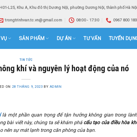
H01-L25, Khu A, Khu đô thị Dương Nội, phường Dương Nội, thành phố Hà Nội
trongtrinhvan.tc.vn@gmail.com
08:00 - 17:30
0967 800 18
 VỤ
SẢN PHẨM
DỰ ÁN
TƯ VẤN
TUYỂN DỤN
TIN TỨC
hông khí và nguyên lý hoạt động của nó
ED ON
28 THÁNG 9, 2023
BY
ADMIN
í
là một phần quan trọng để tận hưởng không gian trong làn
ng bài viết này, chúng ta sẽ khám phá
cấu tạo của điều hòa k
tạo nên sự mát lạnh trong căn phòng của bạn.