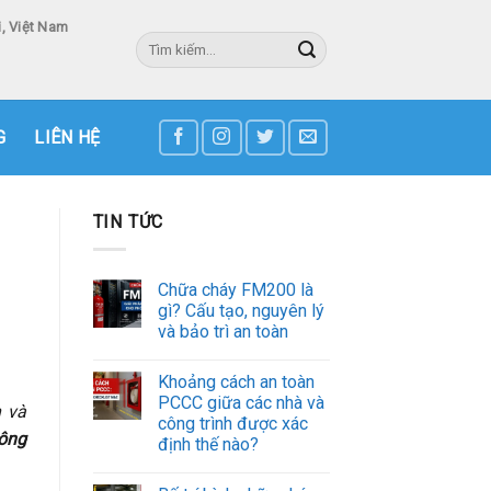
, Việt Nam
Tìm
kiếm:
3
G
LIÊN HỆ
TIN TỨC
Chữa cháy FM200 là
gì? Cấu tạo, nguyên lý
và bảo trì an toàn
Khoảng cách an toàn
PCCC giữa các nhà và
h và
công trình được xác
hông
định thế nào?