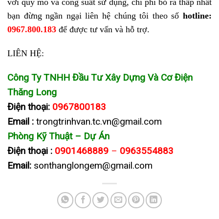
với quy mô và công suất sử dụng, chi phí bỏ ra thấp nhất
bạn đừng ngần ngại liên hệ chúng tôi theo số
hotline:
0967.800.183
để được tư vấn và hỗ trợ.
LIÊN HỆ:
Công Ty TNHH Đầu Tư Xây Dựng Và Cơ Điện
Thăng Long
Điện thoại:
0967800183
Email :
trongtrinhvan.tc.vn@gmail.com
Phòng Kỹ Thuật – Dự Án
Điện thoại :
0901468889
–
0963554883
Email:
sonthanglongem@gmail.com