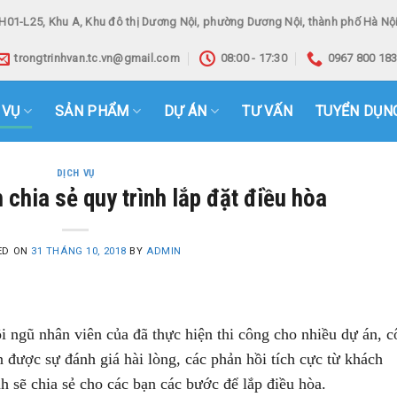
H01-L25, Khu A, Khu đô thị Dương Nội, phường Dương Nội, thành phố Hà Nội
trongtrinhvan.tc.vn@gmail.com
08:00 - 17:30
0967 800 18
 VỤ
SẢN PHẨM
DỰ ÁN
TƯ VẤN
TUYỂN DỤN
DỊCH VỤ
 chia sẻ quy trình lắp đặt điều hòa
ED ON
31 THÁNG 10, 2018
BY
ADMIN
i ngũ nhân viên của đã thực hiện thi công cho nhiều dự án, 
 được sự đánh giá hài lòng, các phản hồi tích cực từ khách
nh sẽ chia sẻ cho các bạn các bước để lắp điều hòa.