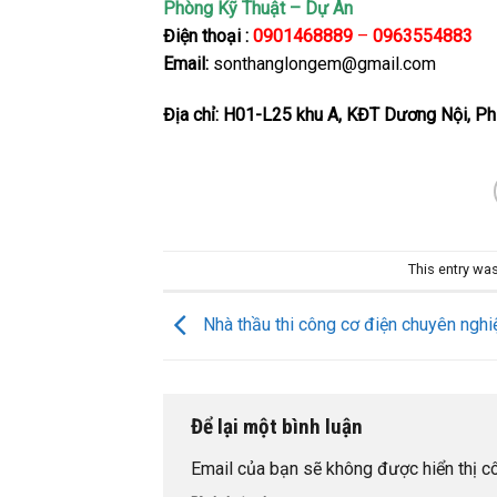
Phòng Kỹ Thuật – Dự Án
Điện thoại :
0901468889
–
0963554883
Email:
sonthanglongem@gmail.com
Địa chỉ: H01-L25 khu A, KĐT Dương Nội, P
This entry wa
Nhà thầu thi công cơ điện chuyên ngh
Để lại một bình luận
Email của bạn sẽ không được hiển thị cô