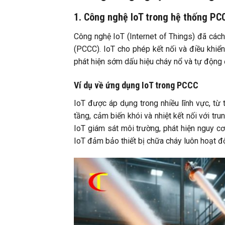
1. Công nghệ IoT trong hệ thống PC
Công nghệ IoT (Internet of Things) đã các
(PCCC). IoT cho phép kết nối và điều khiển
phát hiện sớm dấu hiệu cháy nổ và tự động đ
Ví dụ về ứng dụng IoT trong PCCC
IoT được áp dụng trong nhiều lĩnh vực, từ
tầng, cảm biến khói và nhiệt kết nối với tr
IoT giám sát môi trường, phát hiện nguy c
IoT đảm bảo thiết bị chữa cháy luôn hoạt độ