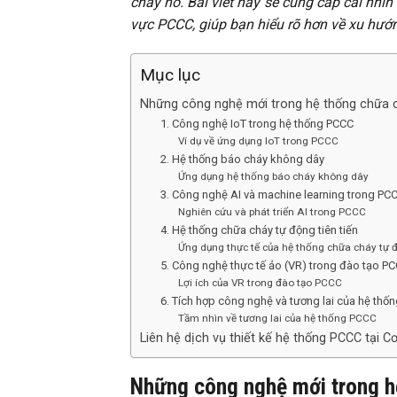
cháy nổ. Bài viết này sẽ cung cấp cái nhìn 
vực PCCC, giúp bạn hiểu rõ hơn về xu hướn
Mục lục
Những công nghệ mới trong hệ thống chữa ch
1. Công nghệ IoT trong hệ thống PCCC
Ví dụ về ứng dụng IoT trong PCCC
2. Hệ thống báo cháy không dây
Ứng dụng hệ thống báo cháy không dây
3. Công nghệ AI và machine learning trong PC
Nghiên cứu và phát triển AI trong PCCC
4. Hệ thống chữa cháy tự động tiên tiến
Ứng dụng thực tế của hệ thống chữa cháy tự 
5. Công nghệ thực tế ảo (VR) trong đào tạo P
Lợi ích của VR trong đào tạo PCCC
6. Tích hợp công nghệ và tương lai của hệ thố
Tầm nhìn về tương lai của hệ thống PCCC
Liên hệ dịch vụ thiết kế hệ thống PCCC tại 
Những công nghệ mới trong hệ