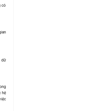
g có
gian
h dữ
rong
c hệ
việc