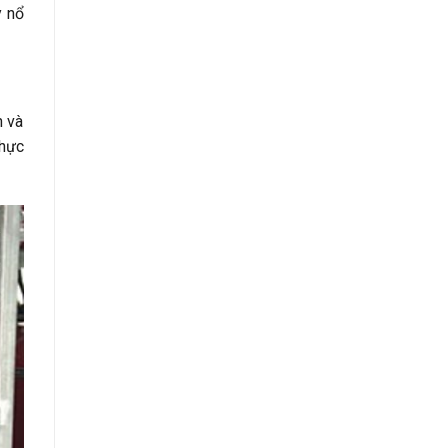
y nổ
n và
thực