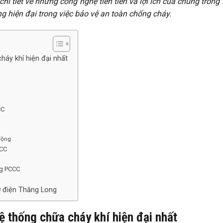
chi tiết về những công nghệ tiên tiến và lợi ích của chúng trong 
g hiện đại trong việc bảo vệ an toàn chống cháy.
áy khí hiện đại nhất
CC
động
CCC
ng PCCC
Cơ điện Thăng Long
 thống chữa cháy khí hiện đại nhất