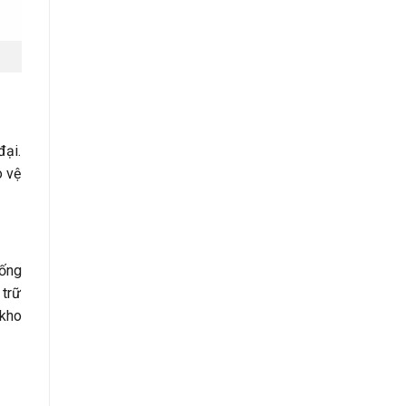
đại.
o vệ
hống
 trữ
 kho