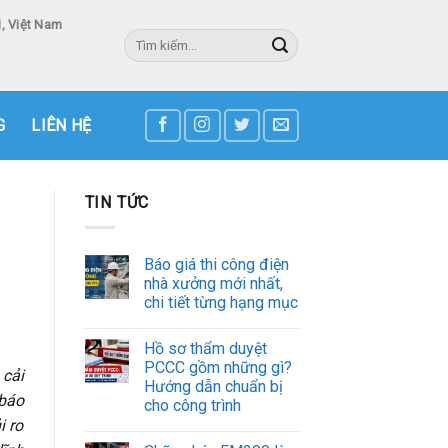
, Việt Nam
Tìm
kiếm:
3
G
LIÊN HỆ
TIN TỨC
Báo giá thi công điện
nhà xưởng mới nhất,
chi tiết từng hạng mục
Hồ sơ thẩm duyệt
PCCC gồm những gì?
 cải
Hướng dẫn chuẩn bị
 báo
cho công trình
i ro