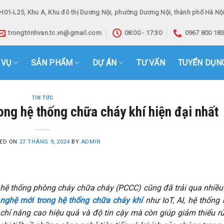
H01-L25, Khu A, Khu đô thị Dương Nội, phường Dương Nội, thành phố Hà Nội
trongtrinhvan.tc.vn@gmail.com
08:00 - 17:30
0967 800 18
 VỤ
SẢN PHẨM
DỰ ÁN
TƯ VẤN
TUYỂN DỤN
TIN TỨC
ng hệ thống chữa cháy khí hiện đại nhất
ED ON
27 THÁNG 9, 2024
BY
ADMIN
c hệ thống phòng cháy chữa cháy (PCCC) cũng đã trải qua nhiều
nghệ mới trong hệ thống chữa cháy khí
như IoT, AI, hệ thống
chỉ nâng cao hiệu quả và độ tin cậy mà còn giúp giảm thiểu rủ