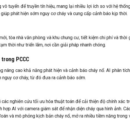
 tuyến để truyền tín hiệu, mang lại nhiều lợi ích so với hệ thốn
, giúp phát hiện sớm nguy cơ cháy và cung cấp cảnh báo kịp thời.
ới, tòa nhà văn phòng và khu chung cư, tiết kiệm chi phí và thời 
ạm thời như triển lãm, nơi cần giải pháp nhanh chóng.
g trong PCCC
g nâng cao khả năng phát hiện và cảnh báo cháy nổ. AI phân tíc
n nguy cơ cháy, từ đó đưa ra cảnh báo sớm.
các nghiên cứu tối ưu hóa thuật toán để cải thiện độ chính xác t
ch hợp AI với camera giám sát để nhận diện cháy qua hình ảnh. Cá
oán và mô phỏng kịch bản cháy nổ, mở ra nhiều tiềm năng trong 