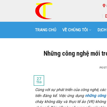
Skip
to
content
TRANG CHỦ
VỀ CHÚNG TÔI
DỊCH
Những công nghệ mới tro
POST
27
Th9
Cùng với sự phát triển của công nghệ, cá
tiến đáng kể. Việc ứng dụng
những công 
cháy không dây và thực tế ảo (VR) không 