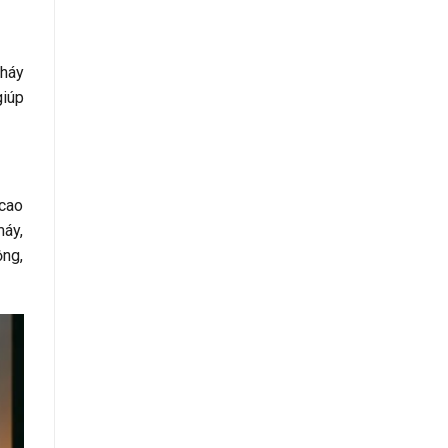
cháy
giúp
 cao
máy,
ộng,