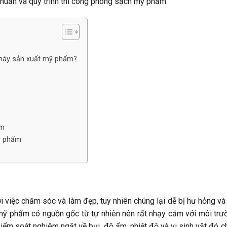
êu chuẩn và quy trình thi công phòng sạch mỹ phẩm.
máy sản xuất mỹ phẩm?
ẩm
mỹ phẩm
 việc chăm sóc và làm đẹp, tuy nhiên chúng lại dễ bị hư hỏng và
 mỹ phẩm có nguồn gốc từ tự nhiên nên rất nhạy cảm với môi trư
iểm soát nghiêm ngặt về bụi, độ ẩm, nhiệt độ và vi sinh vật đó c