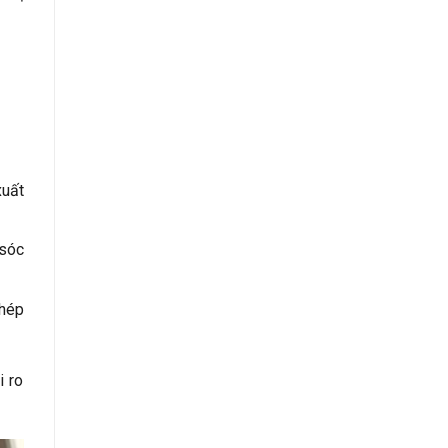
xuất
 sóc
hép
i ro