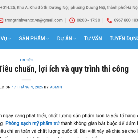
H01-L25, Khu A, Khu đô thị Dương Nội, phường Dương Nội, thành phố Hà Nội
trongtrinhvan.tc.vn@gmail.com
08:00 - 17:30
0967 800 18
 VỤ
SẢN PHẨM
DỰ ÁN
TƯ VẤN
TUYỂN DỤN
TIN TỨC
êu chuẩn, lợi ích và quy trình thi công
ED ON
17 THÁNG 9, 2025
BY
ADMIN
ngày càng phát triển, chất lượng sản phẩm luôn là yếu tố hàng
ng.
Phòng sạch mỹ phẩm
trở
thành không gian bắt buộc để đảm
êu chí an toàn và chất lượng quốc tế. Bài viết này sẽ chia sẻ cho