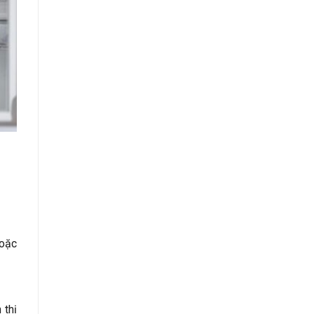
hoặc
 thị