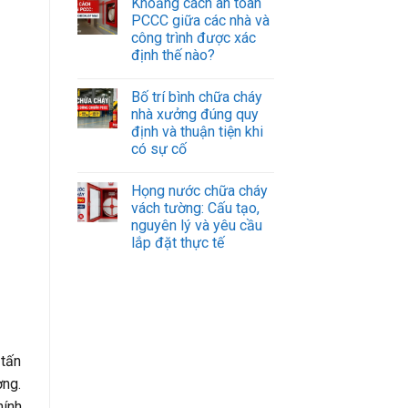
Khoảng cách an toàn
PCCC giữa các nhà và
công trình được xác
định thế nào?
Bố trí bình chữa cháy
nhà xưởng đúng quy
định và thuận tiện khi
có sự cố
Họng nước chữa cháy
vách tường: Cấu tạo,
nguyên lý và yêu cầu
lắp đặt thực tế
 tấn
ờng.
hính