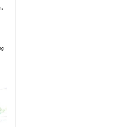
ớc
ng