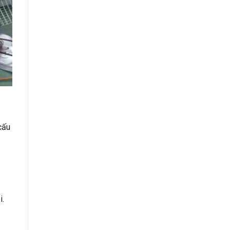
cấu
i.