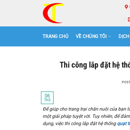
Skip
to
content
TRANG CHỦ
VỀ CHÚNG TÔI
DỊCH
Thi công lắp đặt hệ th
POS
06
Th5
Để giúp cho trang trại chăn nuôi của bạn l
một giải pháp tuyệt vời. Tuy nhiên, để đ
dụng, việc thi công lắp đặt hệ thống
quạt t