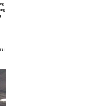
ống
rang
g
rại