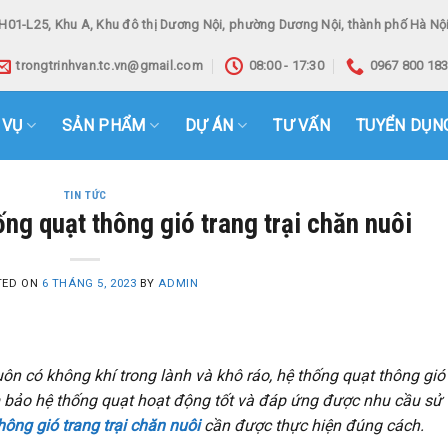
H01-L25, Khu A, Khu đô thị Dương Nội, phường Dương Nội, thành phố Hà Nội
trongtrinhvan.tc.vn@gmail.com
08:00 - 17:30
0967 800 18
 VỤ
SẢN PHẨM
DỰ ÁN
TƯ VẤN
TUYỂN DỤN
TIN TỨC
ống quạt thông gió trang trại chăn nuôi
TED ON
6 THÁNG 5, 2023
BY
ADMIN
uôn có không khí trong lành và khô ráo, hệ thống quạt thông gió 
ảm bảo hệ thống quạt hoạt động tốt và đáp ứng được nhu cầu sử
hông gió trang trại chăn nuôi
cần được thực hiện đúng cách.