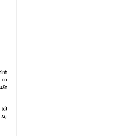
rình
ị có
huẩn
 tất
n sự