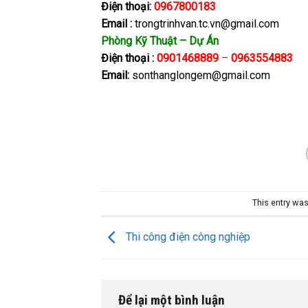
Điện thoại:
0967800183
Email :
trongtrinhvan.tc.vn@gmail.com
Phòng Kỹ Thuật – Dự Án
Điện thoại :
0901468889
–
0963554883
Email:
sonthanglongem@gmail.com
This entry wa
Thi công điện công nghiệp
Để lại một bình luận