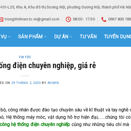
H01-L25, Khu A, Khu đô thị Dương Nội, phường Dương Nội, thành phố Hà Nội
trongtrinhvan.tc.vn@gmail.com
08:00 - 17:30
0967 800 18
 VỤ
SẢN PHẨM
DỰ ÁN
TƯ VẤN
TUYỂN DỤN
TIN TỨC
ống điện chuyên nghiệp, giá rẻ
ED ON
29 THÁNG 2, 2020
BY
ADMIN
bộ, công nhân được đào tạo chuyên sâu về kĩ thuật và tay nghề 
nhỏ; Hệ thống máy móc, vật dụng hỗ trợ hiện đại;…….chúng tôi c
 công hệ thống điện chuyên nghiếp
cũng như những tiêu chí mà