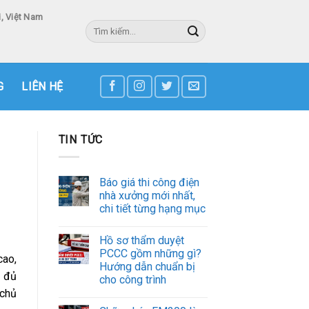
, Việt Nam
Tìm
kiếm:
3
G
LIÊN HỆ
TIN TỨC
Báo giá thi công điện
nhà xưởng mới nhất,
chi tiết từng hạng mục
Hồ sơ thẩm duyệt
PCCC gồm những gì?
cao,
Hướng dẫn chuẩn bị
ó đủ
cho công trình
 chủ