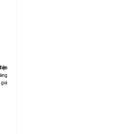
điện
hàng
 giá