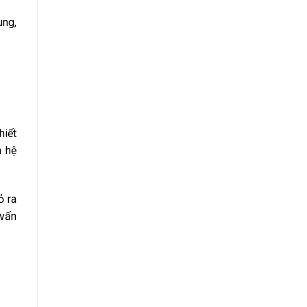
ung,
hiết
m hệ
ỏ ra
 vấn