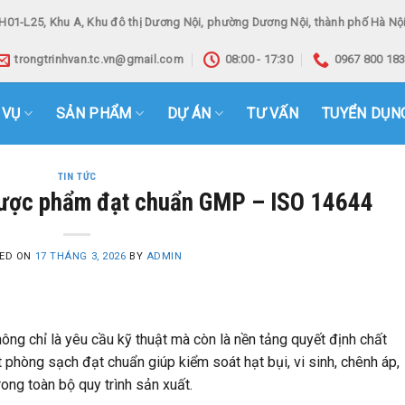
H01-L25, Khu A, Khu đô thị Dương Nội, phường Dương Nội, thành phố Hà Nội
trongtrinhvan.tc.vn@gmail.com
08:00 - 17:30
0967 800 18
 VỤ
SẢN PHẨM
DỰ ÁN
TƯ VẤN
TUYỂN DỤN
TIN TỨC
dược phẩm đạt chuẩn GMP – ISO 14644
ED ON
17 THÁNG 3, 2026
BY
ADMIN
ông chỉ là yêu cầu kỹ thuật mà còn là nền tảng quyết định chất
 phòng sạch đạt chuẩn giúp kiểm soát hạt bụi, vi sinh, chênh áp,
ong toàn bộ quy trình sản xuất.