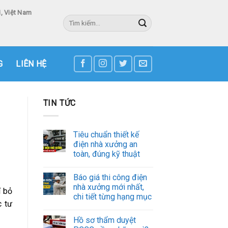
, Việt Nam
Tìm
kiếm:
3
G
LIÊN HỆ
TIN TỨC
Tiêu chuẩn thiết kế
điện nhà xưởng an
toàn, đúng kỹ thuật
Báo giá thi công điện
nhà xưởng mới nhất,
í bỏ
chi tiết từng hạng mục
 tư
Hồ sơ thẩm duyệt