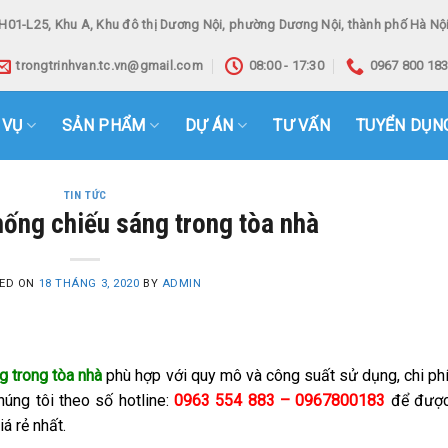
H01-L25, Khu A, Khu đô thị Dương Nội, phường Dương Nội, thành phố Hà Nội
trongtrinhvan.tc.vn@gmail.com
08:00 - 17:30
0967 800 18
 VỤ
SẢN PHẨM
DỰ ÁN
TƯ VẤN
TUYỂN DỤN
TIN TỨC
hống chiếu sáng trong tòa nhà
ED ON
18 THÁNG 3, 2020
BY
ADMIN
g trong tòa nhà
phù hợp với quy mô và công suất sử dụng, chi ph
húng tôi theo số hotline:
0963 554 883 – 0967800183
để được
á rẻ nhất.