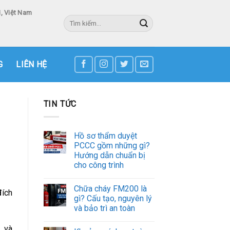
, Việt Nam
Tìm
kiếm:
3
G
LIÊN HỆ
TIN TỨC
Hồ sơ thẩm duyệt
PCCC gồm những gì?
Hướng dẫn chuẩn bị
cho công trình
Chữa cháy FM200 là
đích
gì? Cấu tạo, nguyên lý
và bảo trì an toàn
, và