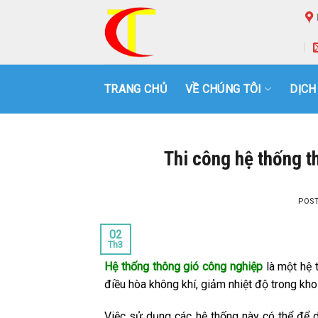
Skip
to
content
TRANG CHỦ
VỀ CHÚNG TÔI
DỊCH
Thi công hệ thống t
POS
02
Th3
Hệ thống thông gió
công nghiệp
là một hệ 
điều hòa không khí, giảm nhiệt độ trong kho 
Việc sử dụng các hệ thống này có thể để du