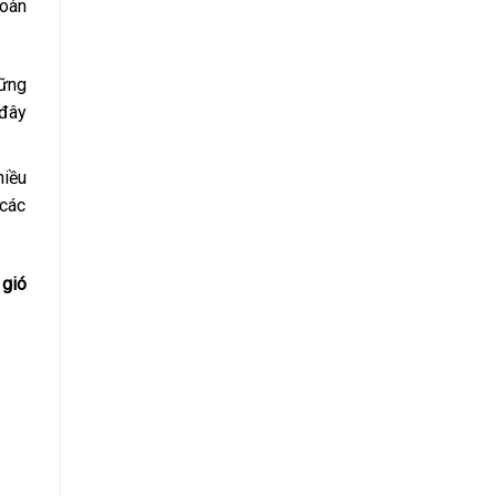
oàn
hững
 đây
hiều
 các
 gió