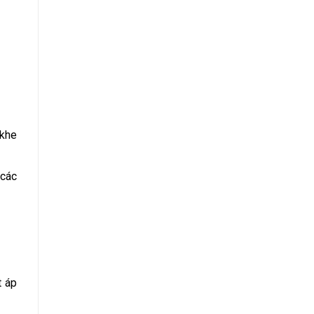
 khe
 các
t áp