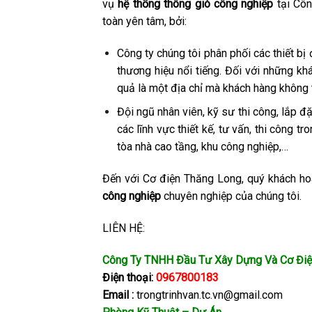
vụ
hệ thống thông gió công nghiệp
tại Cô
toàn yên tâm, bởi:
Công ty chúng tôi phân phối các thiết b
thương hiệu nổi tiếng. Đối với những kh
quả là một địa chỉ mà khách hàng không 
Đội ngũ nhân viên, kỹ sư thi công, lắp đ
các lĩnh vực thiết kế, tư vấn, thi công t
tòa nhà cao tầng, khu công nghiệp,…
Đến với Cơ điện Thăng Long, quý khách ho
công nghiệp
chuyên nghiệp của chúng tôi.
LIÊN HỆ:
Công Ty TNHH Đầu Tư Xây Dựng Và Cơ Điệ
Điện thoại:
0967800183
Email :
trongtrinhvan.tc.vn@gmail.com