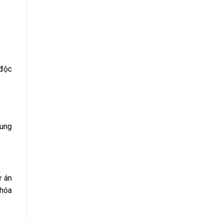
 độc
cung
ự án
 hóa