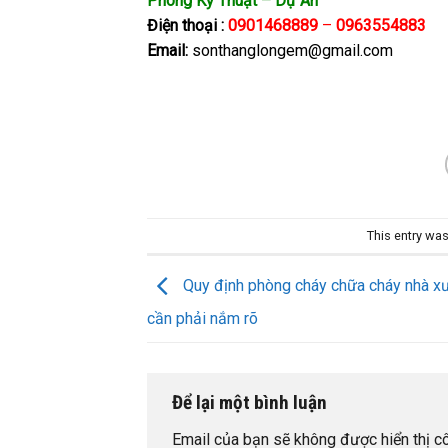
Phòng Kỹ Thuật – Dự Án
Điện thoại :
0901468889
–
0963554883
Email:
sonthanglongem@gmail.com
This entry wa
Quy định phòng cháy chữa cháy nhà x
cần phải nắm rõ
Để lại một bình luận
Email của bạn sẽ không được hiển thị cô