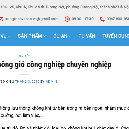
H01-L25, Khu A, Khu đô thị Dương Nội, phường Dương Nội, thành phố Hà Nội
trongtrinhvan.tc.vn@gmail.com
08:00 - 17:30
0967 800 18
 VỤ
SẢN PHẨM
DỰ ÁN
TƯ VẤN
TUYỂN DỤN
TIN TỨC
hông gió công nghiệp chuyên nghiệp
TED ON
2 THÁNG 3, 2020
BY
ADMIN
thống lưu thông không khí từ bên trong ra bên ngoài nhằm mục 
xưởng, nơi làm việc,…..
y trì độ ẩm và nhiệt độ, loại bỏ không khí bụi, chất gây dị ứng