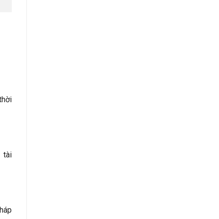
thời
 tài
pháp