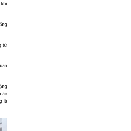
 khi
hống
g từ
quan
động
 các
g là