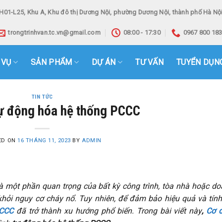
H01-L25, Khu A, Khu đô thị Dương Nội, phường Dương Nội, thành phố Hà Nội
trongtrinhvan.tc.vn@gmail.com
08:00 - 17:30
0967 800 18
 VỤ
SẢN PHẨM
DỰ ÁN
TƯ VẤN
TUYỂN DỤN
TIN TỨC
tự động hóa hệ thống PCCC
ED ON
16 THÁNG 11, 2023
BY
ADMIN
 một phần quan trọng của bất kỳ công trình, tòa nhà hoặc d
hỏi nguy cơ cháy nổ. Tuy nhiên, để đảm bảo hiệu quả và tín
PCCC
đã trở thành xu hướng phổ biến. Trong bài viết này
,
Cơ đ