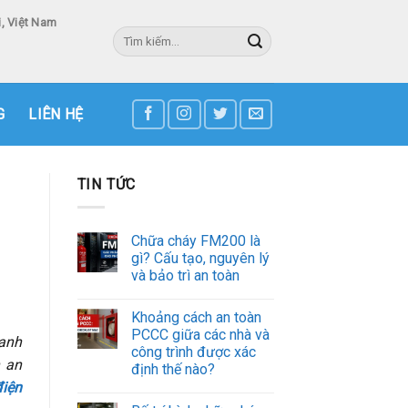
, Việt Nam
Tìm
kiếm:
3
G
LIÊN HỆ
TIN TỨC
Chữa cháy FM200 là
gì? Cấu tạo, nguyên lý
và bảo trì an toàn
Khoảng cách an toàn
PCCC giữa các nhà và
oanh
công trình được xác
h an
định thế nào?
iện