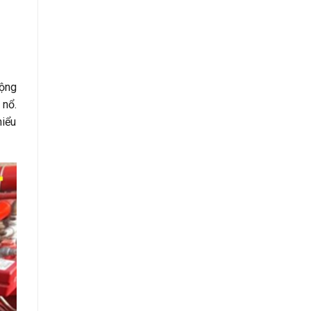
động
 nổ.
hiểu