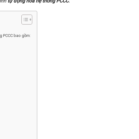
rình
tự động hóa hệ thống PCCC
.
ống PCCC bao gồm: