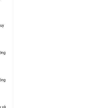
quy
ường
hông
a và